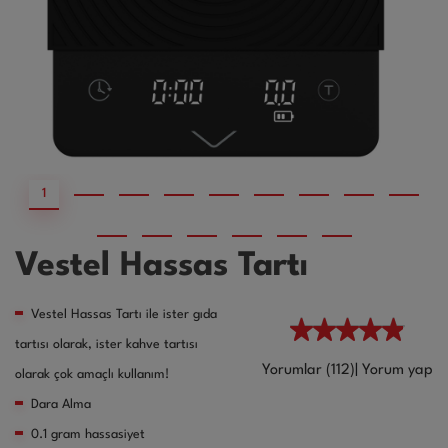
1
2
3
4
5
6
7
8
9
10
11
12
13
Vestel Hassas Tartı
Vestel Hassas Tartı ile ister gıda
tartısı olarak, ister kahve tartısı
Yorumlar (112)
|
Yorum yap
olarak çok amaçlı kullanım!
Dara Alma
0.1 gram hassasiyet