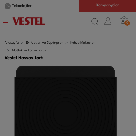
Kampanyalar
Teknolojiler
0
Anasayfa
Ev Aletleri ve Süpürgeler
Kahve Makineleri
Mutfak ve Kahve Tartısı
Vestel Hassas Tartı