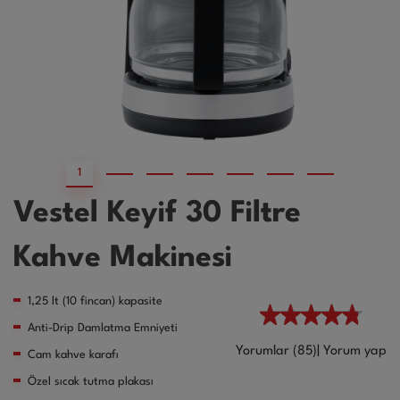
1
2
3
4
5
6
Vestel Keyif 30 Filtre
Kahve Makinesi
1,25 lt (10 fincan) kapasite
Anti-Drip Damlatma Emniyeti
Yorumlar (85)
|
Yorum yap
Cam kahve karafı
Özel sıcak tutma plakası