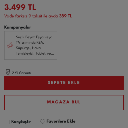
3.499
TL
Vade farksız
9
taksit ile ayda
389 TL
Kampanyalar
Seçili Beyaz Eşya veya
TV alımında KEA,
Süpürge, Hava
Temizleyici, Tablet ve
Gaming Monitörlerde
3.500 TL İndirim!
2 Yıl Garanti
SEPETE EKLE
MAĞAZA BUL
Favorilere Ekle
Karşılaştır