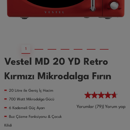
1
2
3
4
5
6
7
Vestel MD 20 YD Retro
Kırmızı Mikrodalga Fırın
20 Litre ile Geniş İç Hacim
700 Watt Mikrodalga Gücü
Yorumlar (79)
|
Yorum yap
6 Kademeli Güç Ayarı
​Buz Çözme Fonksiyonu & Çocuk
Kilidi​