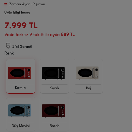
Zaman Ayarlı Pişirme​
Ürün bilgi formu
7.999
TL
Vade farksız
9
taksit ile ayda
889 TL
2 Yıl Garanti
Renk
Kırmızı
Siyah
Bej
Düş Mavisi
Bordo