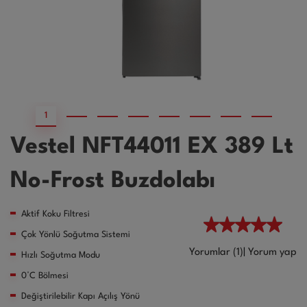
1
2
3
4
5
6
7
8
Vestel NFT44011 EX 389 Lt
No-Frost Buzdolabı
Aktif Koku Filtresi
Çok Yönlü Soğutma Sistemi
Yorumlar (1)
|
Yorum yap
Hızlı Soğutma Modu
0°C Bölmesi
Değiştirilebilir Kapı Açılış Yönü