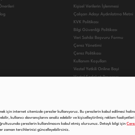
nerileri
Kişisel Verilerin İşlenmesi
log
Çalışan Adayı Aydınlatma Metni
KVK Politikası
Bilgi Güvenliği Politikası
Veri Sahibi Başvuru Formu
Çerez Yönetimi
Çerez Politikası
Kullanım Koşulları
Vestel Yetkili Online Bayi
Vestel Sadakat Program
VESTEL INTERNATIONAL
lmek için internet sitemizde çerezler kullanıyoruz. Bu çerezlerin kabul edilmesi halind
ilir, kullanıcı davranışlarını analiz edebilir ve kişiselleştirilmiş reklam faaliyetleri 
rultusunda çerezlerin kullanılmasını kabul etmiş olursunuz. Detaylı bilgi için
Çerez
her zaman tercihlerinizi güncelleyebilirsiniz.
Copyright © 2020