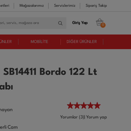
etleri
Mağazalarımız
Servislerimiz
Sipariş Takip
Giriş Yap
0
RÜNLER
MOBİLİTE
DİĞER ÜRÜNLER
 SB14411 Bordo 122 Lt
abı
ırmayan
Yorumlar (3)
|
Yorum yap
perli Cam