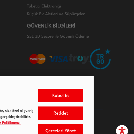
Tüketici Elektroniği
Küçük Ev Aletleri ve Süpürgeler
GÜVENLİK BİLGİLERİ
SSL 3D Secure ile Güvenli Ödeme
Kabul Et
e, size özel alışveriş
Reddet
gerçekleştirebiliriz.
 Politikamızı
Çerezleri Yönet