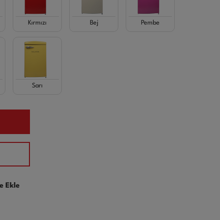
Kırmızı
Bej
Pembe
Sarı
e Ekle