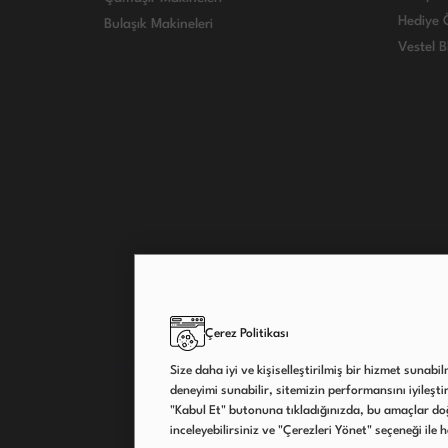
Hediye Ö
Bulaşık Makineleri
Vestel B
Çerez Politikası
Size daha iyi ve kişiselleştirilmiş bir hizmet sunabi
deneyimi sunabilir, sitemizin performansını iyileştireb
"Kabul Et" butonuna tıkladığınızda, bu amaçlar doğ
inceleyebilirsiniz ve "Çerezleri Yönet" seçeneği ile 