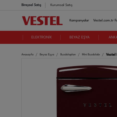
Bireysel Satış
Kurumsal Satış
Kampanyalar
Vestel.com.tr Fa
ELEKTRONİK
BEYAZ EŞYA
ANK
Vestel
Anasayfa
Beyaz Eşya
Buzdolapları
Mini Buzdolabı