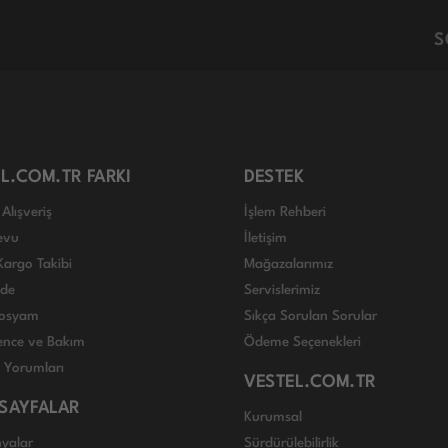
S
L.COM.TR FARKI
DESTEK
Alışveriş
İşlem Rehberi
evu
İletişim
Kargo Takibi
Mağazalarımız
ade
Servislerimiz
 Dosyam
Sıkça Sorulan Sorular
nce ve Bakım
Ödeme Seçenekleri
ı Yorumları
VESTEL.COM.TR
 SAYFALAR
Kurumsal
yalar
Sürdürülebilirlik