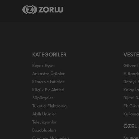
KATEGORİLER
VESTE
Beyaz Eşya
Güvenli 
Ankastre Ürünler
E-Rand
Klima ve Isıtıcılar
Detaylı 
Küçük Ev Aletleri
Kolay İ
Süpürgeler
Dijital
Tüketici Elektroniği
Ek Güve
Akıllı Ürünler
Kullanıc
Televizyonlar
ÖZEL
Buzdolapları
Kampan
Çamaşır Makineleri