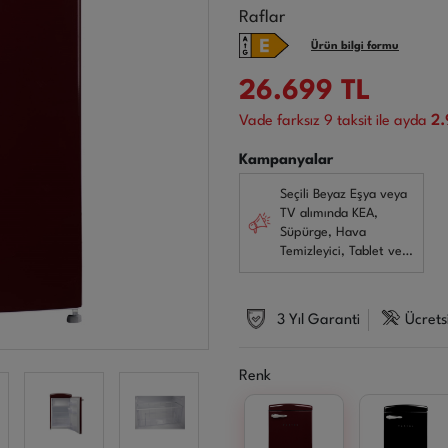
Raflar
Ürün bilgi formu
26.699
TL
Vade farksız
9
taksit ile ayda
2.
Kampanyalar
Seçili Beyaz Eşya veya
TV alımında KEA,
Süpürge, Hava
Temizleyici, Tablet ve
Gaming Monitörlerde
3.500 TL İndirim!
3 Yıl Garanti
Ücrets
Renk