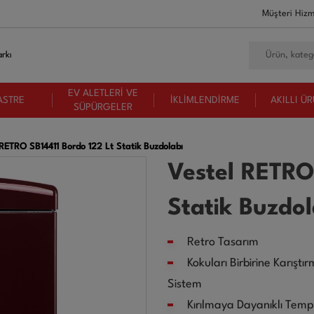
Müşteri Hizm
rkı
EV ALETLERİ VE
ASTRE
İKLİMLENDİRME
AKILLI Ü
SÜPÜRGELER
 RETRO SB14411 Bordo 122 Lt Statik Buzdolabı
Vestel RETRO
Statik Buzdol
Retro Tasarım
Kokuları Birbirine Karışt
Sistem
Kırılmaya Dayanıklı Tem