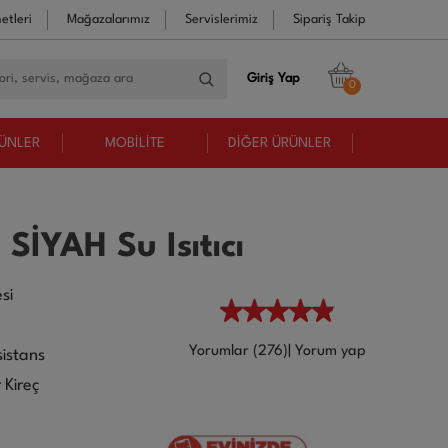
etleri
Mağazalarımız
Servislerimiz
Sipariş Takip
Giriş Yap
0
RÜNLER
MOBİLİTE
DİĞER ÜRÜNLER
SİYAH Su Isıtıcı
si
Yorumlar (276)
|
Yorum yap
sistans
r Kireç