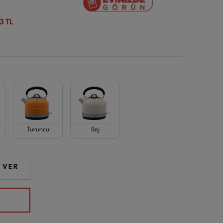
3 TL
Turuncu
Bej
 VER