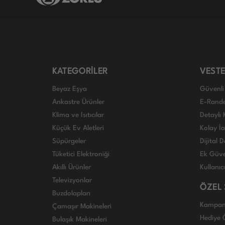
KATEGORİLER
VESTE
Beyaz Eşya
Güvenli 
Ankastre Ürünler
E-Rand
Klima ve Isıtıcılar
Detaylı 
Küçük Ev Aletleri
Kolay İ
Süpürgeler
Dijital
Tüketici Elektroniği
Ek Güve
Akıllı Ürünler
Kullanıc
Televizyonlar
ÖZEL
Buzdolapları
Kampan
Çamaşır Makineleri
Hediye Ö
Bulaşık Makineleri