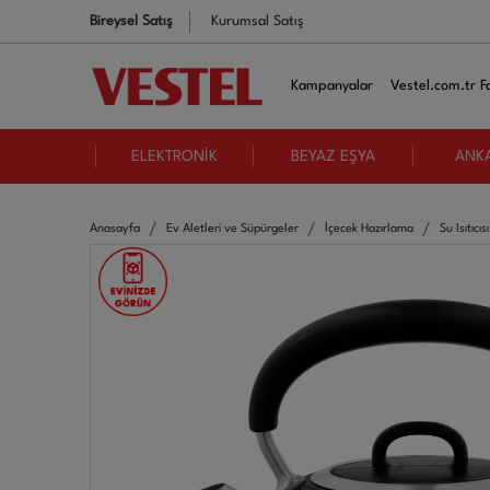
Bireysel Satış
Kurumsal Satış
Kampanyalar
Vestel.com.tr Fa
ELEKTRONİK
BEYAZ EŞYA
ANK
Anasayfa
Ev Aletleri ve Süpürgeler
İçecek Hazırlama
Su Isıtıcısı