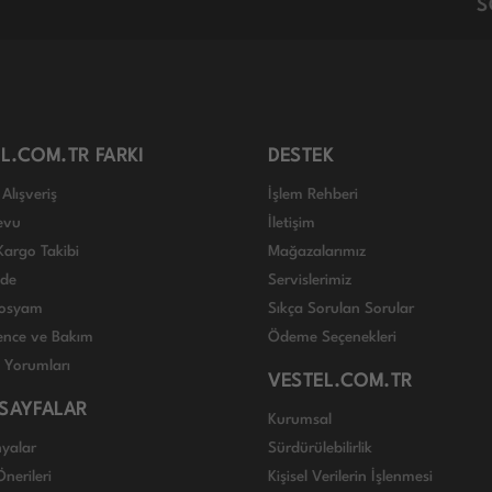
S
L.COM.TR FARKI
DESTEK
Alışveriş
İşlem Rehberi
evu
İletişim
Kargo Takibi
Mağazalarımız
ade
Servislerimiz
 Dosyam
Sıkça Sorulan Sorular
nce ve Bakım
Ödeme Seçenekleri
ı Yorumları
VESTEL.COM.TR
 SAYFALAR
Kurumsal
yalar
Sürdürülebilirlik
nerileri
Kişisel Verilerin İşlenmesi