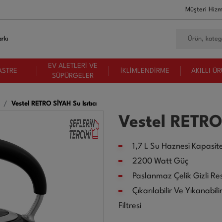
Müşteri Hizm
rkı
EV ALETLERİ VE
ASTRE
İKLİMLENDİRME
AKILLI Ü
SÜPÜRGELER
Vestel RETRO SİYAH Su Isıtıcı
Vestel RETRO 
1,7 L Su Haznesi Kapasite
2200 Watt Güç
Paslanmaz Çelik Gizli Re
Çıkarılabilir Ve Yıkanabili
Filtresi