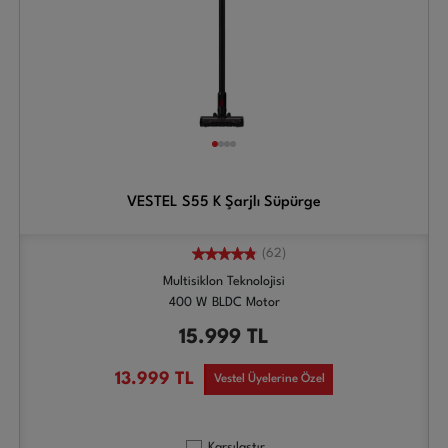
VESTEL S55 K Şarjlı Süpürge
(62)
Multisiklon Teknolojisi
400 W BLDC Motor
15.999
TL
13.999
TL
Vestel Üyelerine Özel
Karşılaştır