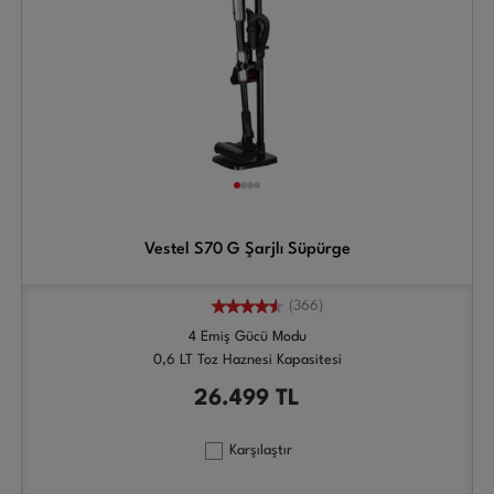
Vestel S70 G Şarjlı Süpürge
(366)
4 Emiş Gücü Modu
0,6 LT Toz Haznesi Kapasitesi
26.499
TL
Karşılaştır