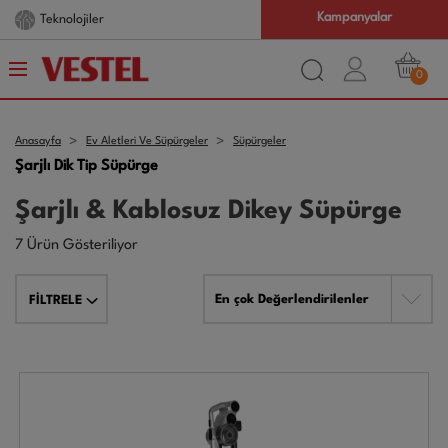
Kampanyalar
Teknolojiler
0
Anasayfa
Ev Aletleri Ve Süpürgeler
Süpürgeler
Şarjlı Dik Tip Süpürge
Şarjlı & Kablosuz Dikey Süpürge
7 Ürün Gösteriliyor
En çok Değerlendirilenler
FİLTRELE