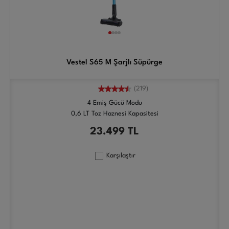
Vestel S65 M Şarjlı Süpürge
(219)
4 Emiş Gücü Modu
0,6 LT Toz Haznesi Kapasitesi
23.499
TL
Karşılaştır