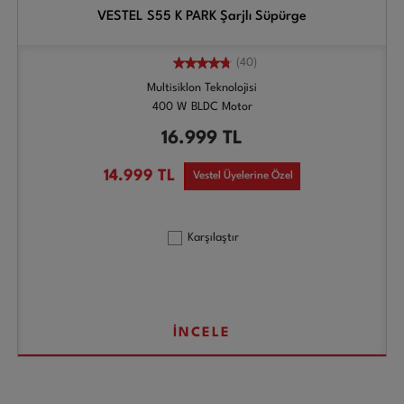
VESTEL S55 K PARK Şarjlı Süpürge
(40)
Multisiklon Teknolojisi
400 W BLDC Motor
16.999
TL
14.999
TL
Vestel Üyelerine Özel
Karşılaştır
İNCELE