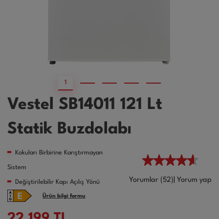
1
2
3
4
5
Vestel SB14011 121 Lt
Statik Buzdolabı
Kokuları Birbirine Karıştırmayan
Sistem
Yorumlar (52)
|
Yorum yap
Değiştirilebilir Kapı Açılış Yönü
Ürün bilgi formu
22.199
TL