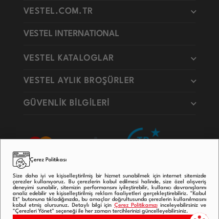
VESTEL.COM.TR
VESTEL INTERNATIONAL
VESTEL KATALOGLAR
VESTEL AYLIK BROŞÜRLER
GÜVENLİK BİLGİLERİ
Çerez Politikası
Size daha iyi ve kişiselleştirilmiş bir hizmet sunabilmek için internet sitemizde
çerezler kullanıyoruz. Bu çerezlerin kabul edilmesi halinde, size özel alışveriş
deneyimi sunabilir, sitemizin performansını iyileştirebilir, kullanıcı davranışlarını
analiz edebilir ve kişiselleştirilmiş reklam faaliyetleri gerçekleştirebiliriz. "Kabul
Et" butonuna tıkladığınızda, bu amaçlar doğrultusunda çerezlerin kullanılmasını
kabul etmiş olursunuz. Detaylı bilgi için
Çerez Politikamızı
inceleyebilirsiniz ve
"Çerezleri Yönet" seçeneği ile her zaman tercihlerinizi güncelleyebilirsiniz.
Copyright © 2020