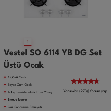
1
2
3
4
5
6
Vestel SO 6114 YB DG Set
Üstü Ocak
4 Gözü Gazlı
Beyaz Cam Ocak
Yorumlar (273)
|
Yorum yap
Kolay Temizlenebilir Cam Yüzey
Emaye Izgara
Gaz Söndürme Emniyeti