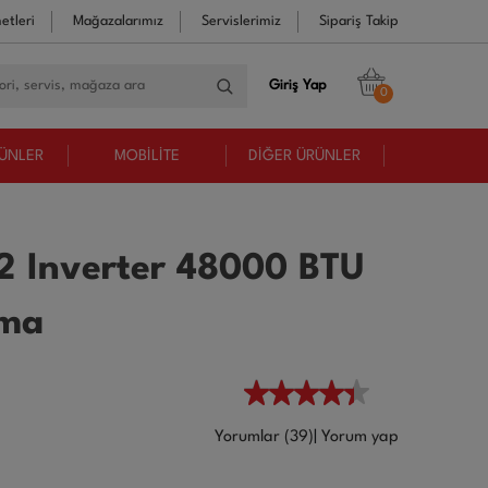
etleri
Mağazalarımız
Servislerimiz
Sipariş Takip
Giriş Yap
0
RÜNLER
MOBİLİTE
DİĞER ÜRÜNLER
2 Inverter 48000 BTU
ima
Yorumlar (39)
|
Yorum yap