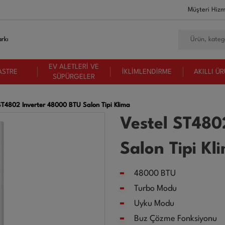
Müşteri Hizm
rkı
EV ALETLERİ VE
ASTRE
İKLİMLENDİRME
AKILLI Ü
SÜPÜRGELER
ST4802 Inverter 48000 BTU Salon Tipi Klima
Vestel ST480
Salon Tipi Kl
48000 BTU
Turbo Modu
Uyku Modu
Buz Çözme Fonksiyonu