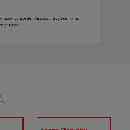
erindeki sensörden hisseder. Böylece, klima
ceye ulaşır.
A
Kurumsal Çözümlerimiz