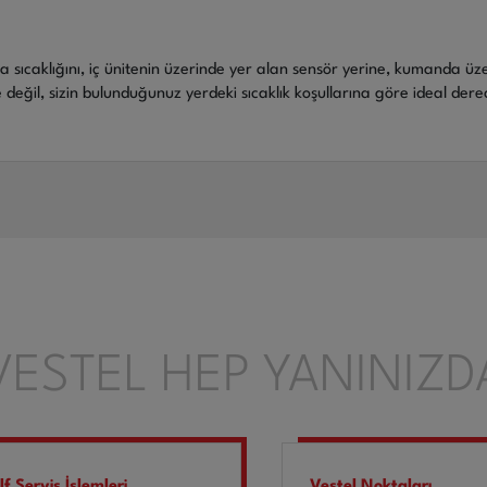
 sıcaklığını, iç ünitenin üzerinde yer alan sensör yerine, kumanda üz
 değil, sizin bulunduğunuz yerdeki sıcaklık koşullarına göre ideal dere
VESTEL HEP YANINIZD
lf Servis İşlemleri
Vestel Noktaları