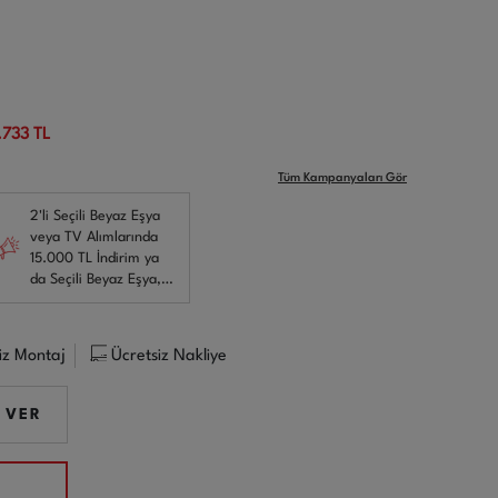
.733 TL
Tüm Kampanyaları Gör
2'li Seçili Beyaz Eşya
veya TV Alımlarında
15.000 TL İndirim ya
da Seçili Beyaz Eşya,
Klima veya TV Alımları
yanında Kurutma
Makinesi veya Derin
iz Montaj
Ücretsiz Nakliye
Dondurucu alımında
17.500 TL İndirim!
 VER