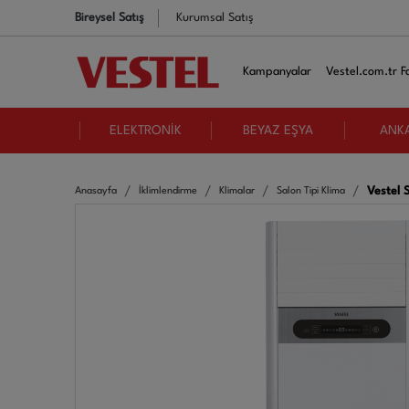
Bireysel Satış
Kurumsal Satış
Kampanyalar
Vestel.com.tr Fa
ELEKTRONİK
BEYAZ EŞYA
ANK
Vestel 
Anasayfa
İklimlendirme
Klimalar
Salon Tipi Klima