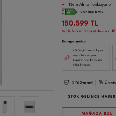
Nem Alma Fonksiyonu
Ürün bilgi formu
150.599
TL
Vade farksız
9
taksit ile ayda
16
Kampanyalar
2'li Seçili Beyaz Eşya
veya Televizyon
Alımlarında Klimada
%50 İndirim
3 Yıl Garanti
Ücrets
STOK GELİNCE HABER
MAĞAZA BUL