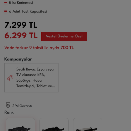
5 Isı Kademesi
6 Adet Tost Kapasitesi
7.299
TL
6.299
TL
Vestel Üyelerine Özel
Vade farksız
9
taksit ile ayda
700 TL
Kampanyalar
Seçili Beyaz Eşya veya
TV alımında KEA,
Süpürge, Hava
Temizleyici, Tablet ve
Gaming Monitörlerde
3.500 TL İndirim!
2 Yıl Garanti
Renk