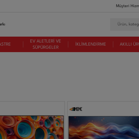
Müşteri Hizm
rkı
EV ALETLERİ VE
ASTRE
İKLİMLENDİRME
AKILLI Ü
SÜPÜRGELER