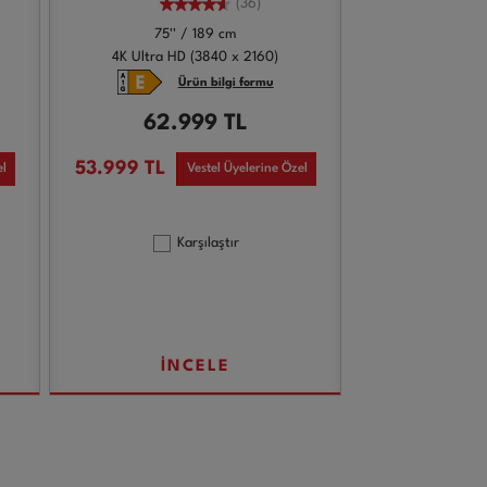
(36)
75'' / 189 cm
4K Ultra HD (3840 x 2160)
Ürün bilgi formu
62.999
TL
53.999
TL
el
Vestel Üyelerine Özel
Karşılaştır
İNCELE