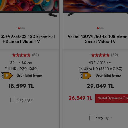
 32FV9750 32'' 80 Ekran Full
Vestel 43UV9750 43''108 Ekran
HD Smart Vidaa TV
Smart Vidaa TV
(62)
(69)
32 '' / 80 cm
43 '' / 108 cm
Full HD (1920x1080)
4K Ultra HD (3840 x 2160)
Ürün bilgi formu
Ürün bilgi formu
18.599
TL
29.049
TL
26.549
TL
Vestel Üyelerine Öz
Karşılaştır
Karşılaştır