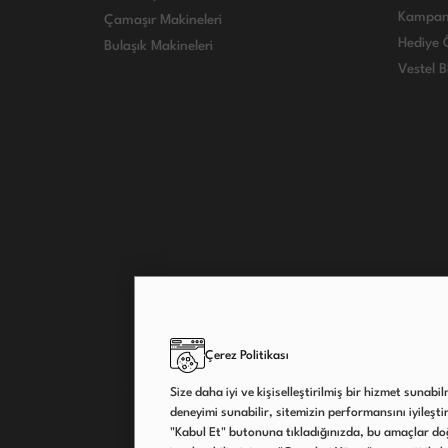
Kampan
Çamaşır Makineleri
Hediye Ö
Bulaşık Makineleri
Vestel B
Çerez Politikası
Size daha iyi ve kişiselleştirilmiş bir hizmet sunabi
deneyimi sunabilir, sitemizin performansını iyileştireb
"Kabul Et" butonuna tıkladığınızda, bu amaçlar doğ