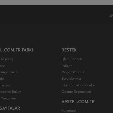
S
L.COM.TR FARKI
DESTEK
Alışveriş
İşlem Rehberi
evu
İletişim
Kargo Takibi
Mağazalarımız
ade
Servislerimiz
 Dosyam
Sıkça Sorulan Sorular
nce ve Bakım
Ödeme Seçenekleri
ı Yorumları
VESTEL.COM.TR
 SAYFALAR
Kurumsal