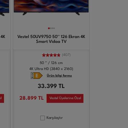
 4K
Vestel 50UV9750 50'' 126 Ekran 4K
Smart Vidaa TV
(407)
50 '' / 126 cm
4K Ultra HD (3840 x 2160)
Ürün bilgi formu
33.399
TL
28.899
TL
el
Vestel Üyelerine Özel
Karşılaştır