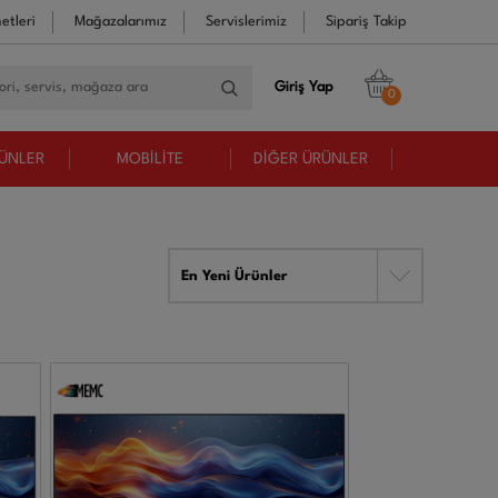
etleri
Mağazalarımız
Servislerimiz
Sipariş Takip
Giriş Yap
0
RÜNLER
MOBİLİTE
DİĞER ÜRÜNLER
En Yeni Ürünler