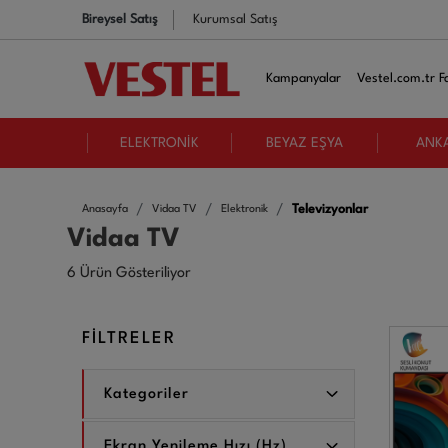
Bireysel Satış
Kurumsal Satış
Kampanyalar
Vestel.com.tr Fa
ELEKTRONİK
BEYAZ EŞYA
ANK
Televizyonlar
Anasayfa
Vidaa TV
Elektronik
Vidaa TV
6 Ürün Gösteriliyor
FİLTRELER
Kategoriler
Ekran Yenileme Hızı (Hz)