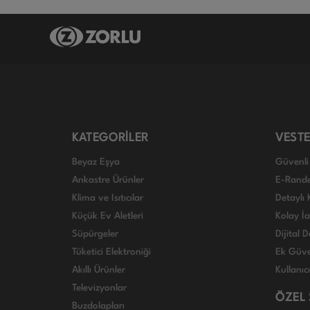
KATEGORİLER
VESTE
Beyaz Eşya
Güvenli 
Ankastre Ürünler
E-Rand
Klima ve Isıtıcılar
Detaylı 
Küçük Ev Aletleri
Kolay İ
Süpürgeler
Dijital
Tüketici Elektroniği
Ek Güve
Akıllı Ürünler
Kullanıc
Televizyonlar
ÖZEL
Buzdolapları