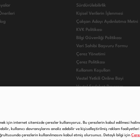
yalar
Sürdürülebilirlik
nerileri
Kişisel Verilerin İşlenmesi
log
Çalışan Adayı Aydınlatma Metni
KVK Politikası
Bilgi Güvenliği Politikası
Veri Sahibi Başvuru Formu
Çerez Yönetimi
Çerez Politikası
Kullanım Koşulları
Vestel Yetkili Online Bayi
Vestel Sadakat Program
VESTEL INTERNATIONAL
lmek için internet sitemizde çerezler kullanıyoruz. Bu çerezlerin kabul edilmesi halind
ilir, kullanıcı davranışlarını analiz edebilir ve kişiselleştirilmiş reklam faaliyetleri 
rultusunda çerezlerin kullanılmasını kabul etmiş olursunuz. Detaylı bilgi için
Çerez