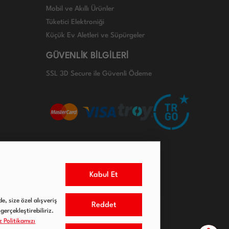
Mobil ve Akıllı Ürünler
Tüketici Elektroniği
Küçük Ev Aletleri ve Süpürgeler
GÜVENLİK BİLGİLERİ
SSL 3D Secure ile Güvenli Ödeme
Kabul Et
e, size özel alışveriş
Reddet
gerçekleştirebiliriz.
 Politikamızı