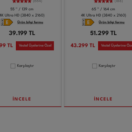
(664)
(188)
55 '' / 139 cm
65 '' / 164 cm
4K Ultra HD (3840 x 2160)
4K Ultra HD (3840 x 2160)
Ürün bilgi formu
Ürün bilgi formu
39.199
TL
51.299
TL
199
TL
43.299
TL
Vestel Üyelerine Özel
Vestel Üyelerine Öz
Karşılaştır
Karşılaştır
İNCELE
İNCELE