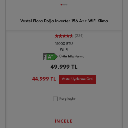
Vestel Flora Doğa Inverter 156 A++ WIFI Klima
(234)
15000 BTU
Wi-Fi
Ürün bilgi formu
49.999
TL
44.999
TL
Vestel Üyelerine Özel
Karşılaştır
İNCELE