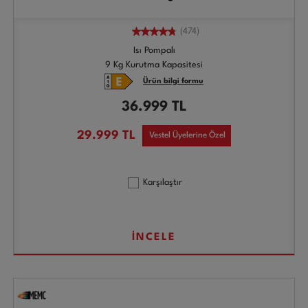
(474)
Isı Pompalı
9 Kg Kurutma Kapasitesi
Ürün bilgi formu
36.999
TL
29.999
TL
Vestel Üyelerine Özel
Karşılaştır
İNCELE