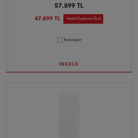
57.899
TL
47.899
TL
Vestel Üyelerine Özel
Karşılaştır
İNCELE