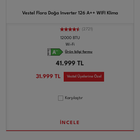
Vestel Flora Doğa Inverter 126 A++ WIFI Klima
(2721)
12000 BTU
Wi-Fi
Ürün bilgi formu
41.999
TL
31.999
TL
Vestel Üyelerine Özel
Karşılaştır
İNCELE