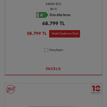
24000 BTU
Wi-Fi
Ürün bilgi formu
68.799
TL
58.799
TL
Vestel Üyelerine Özel
Karşılaştır
İNCELE