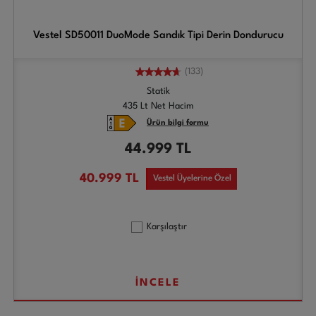
Vestel SD50011 DuoMode Sandık Tipi Derin Dondurucu
(133)
Statik
435 Lt Net Hacim
Ürün bilgi formu
44.999
TL
40.999
TL
Vestel Üyelerine Özel
Karşılaştır
İNCELE