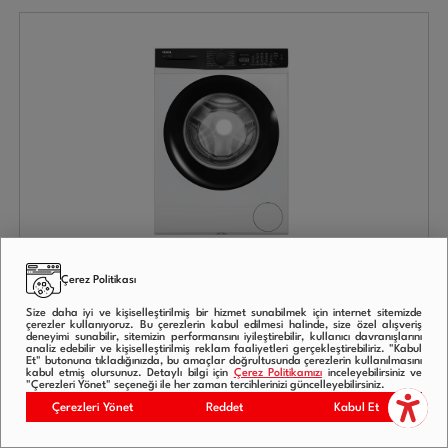
Çerez Politikası
Vestel CMIP 118422 WIFI 11 Kg 1200 Devir Çamaşır Makinesi
Size daha iyi ve kişiselleştirilmiş bir hizmet sunabilmek için internet sitemizde
çerezler kullanıyoruz. Bu çerezlerin kabul edilmesi halinde, size özel alışveriş
deneyimi sunabilir, sitemizin performansını iyileştirebilir, kullanıcı davranışlarını
analiz edebilir ve kişiselleştirilmiş reklam faaliyetleri gerçekleştirebiliriz. "Kabul
Et" butonuna tıkladığınızda, bu amaçlar doğrultusunda çerezlerin kullanılmasını
(132)
kabul etmiş olursunuz. Detaylı bilgi için
Çerez Politikamızı
inceleyebilirsiniz ve
"Çerezleri Yönet" seçeneği ile her zaman tercihlerinizi güncelleyebilirsiniz.
11 Kg
Çerezleri Yönet
Reddet
Kabul Et
1200 Devir
Ürün bilgi formu