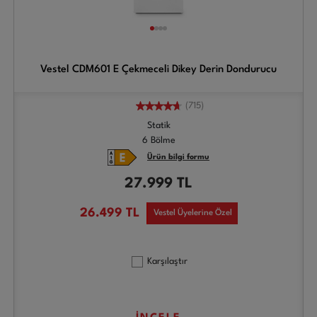
Vestel CDM601 E Çekmeceli Dikey Derin Dondurucu
(715)
Statik
6 Bölme
Ürün bilgi formu
27.999
TL
26.499
TL
Vestel Üyelerine Özel
Karşılaştır