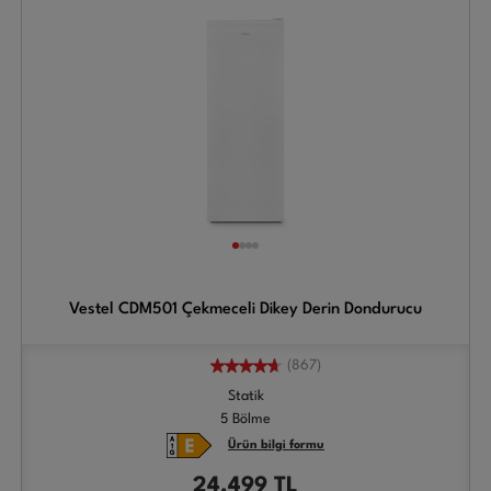
Vestel CDM501 Çekmeceli Dikey Derin Dondurucu
(867)
Statik
5 Bölme
Ürün bilgi formu
24.499
TL