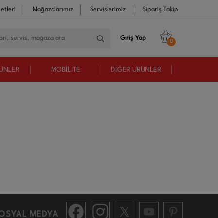
etleri
Mağazalarımız
Servislerimiz
Sipariş Takip
Giriş Yap
0
RÜNLER
MOBİLİTE
DİĞER ÜRÜNLER
OSYAL MEDYA