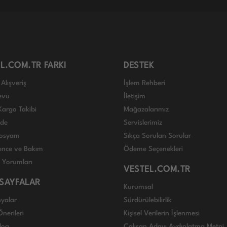
L.COM.TR FARKI
DESTEK
Alışveriş
İşlem Rehberi
evu
İletişim
Kargo Takibi
Mağazalarımız
ade
Servislerimiz
 Dosyam
Sıkça Sorulan Sorular
nce ve Bakım
Ödeme Seçenekleri
ı Yorumları
VESTEL.COM.TR
 SAYFALAR
Kurumsal
yalar
Sürdürülebilirlik
nerileri
Kişisel Verilerin İşlenmesi
log
Çalışan Adayı Aydınlatma Metni