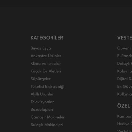
KATEGORİLER
VESTE
Beyaz Eşya
Güvenli 
Ankastre Ürünler
E-Rand
Klima ve Isıtıcılar
Detaylı 
Küçük Ev Aletleri
Kolay İ
Süpürgeler
Dijital
Tüketici Elektroniği
Ek Güve
Akıllı Ürünler
Kullanıc
Televizyonlar
ÖZEL
Buzdolapları
Kampan
Çamaşır Makineleri
Hediye Ö
Bulaşık Makineleri
Vestel B