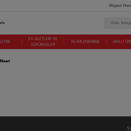
Müşteri Hizm
rkı
EV ALETLERİ VE
ASTRE
İKLİMLENDİRME
AKILLI Ü
SÜPÜRGELER
Mikseri
S