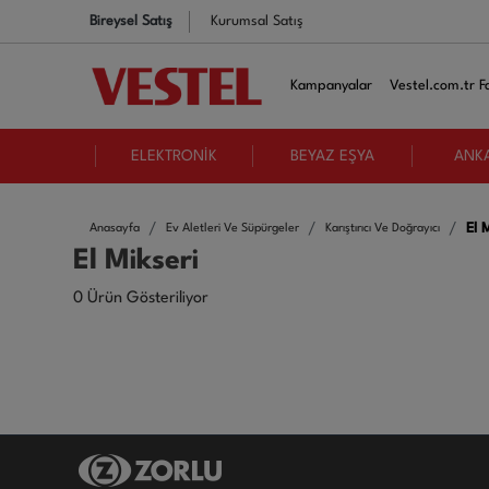
Bireysel Satış
Kurumsal Satış
Kampanyalar
Vestel.com.tr Fa
ELEKTRONİK
BEYAZ EŞYA
ANK
El 
Anasayfa
Ev Aletleri Ve Süpürgeler
Karıştırıcı Ve Doğrayıcı
El Mikseri
0 Ürün Gösteriliyor