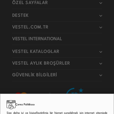
ÖZEL SAYFALAR
DESTEK
VESTEL.COM.TR
VESTEL INTERNATIONAL
VESTEL KATALOGLAR
VESTEL AYLIK BROŞÜRLER
GÜVENLİK BİLGİLERİ
Çerez Politikası
Size daha iyi ve kişiselleştirilmiş bir hizmet sunabilmek için internet sitemizde