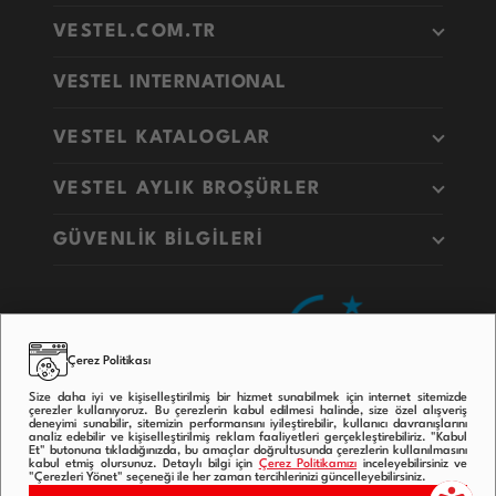
VESTEL.COM.TR
VESTEL INTERNATIONAL
VESTEL KATALOGLAR
VESTEL AYLIK BROŞÜRLER
GÜVENLİK BİLGİLERİ
Çerez Politikası
Size daha iyi ve kişiselleştirilmiş bir hizmet sunabilmek için internet sitemizde
çerezler kullanıyoruz. Bu çerezlerin kabul edilmesi halinde, size özel alışveriş
deneyimi sunabilir, sitemizin performansını iyileştirebilir, kullanıcı davranışlarını
analiz edebilir ve kişiselleştirilmiş reklam faaliyetleri gerçekleştirebiliriz. "Kabul
Et" butonuna tıkladığınızda, bu amaçlar doğrultusunda çerezlerin kullanılmasını
kabul etmiş olursunuz. Detaylı bilgi için
Çerez Politikamızı
inceleyebilirsiniz ve
"Çerezleri Yönet" seçeneği ile her zaman tercihlerinizi güncelleyebilirsiniz.
Copyright © 2020