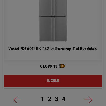
Vestel FD56011 EX 487 Lt Gardırop Tipi Buzdolabı
81.899
TL
İNCELE
1
2
3
4