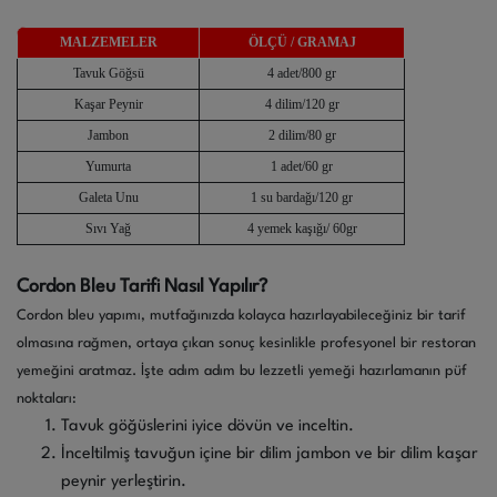
MALZEMELER
ÖLÇÜ / GRAMAJ
Tavuk Göğsü
4 adet/800 gr
Kaşar Peynir
4 dilim/120 gr
Jambon
2 dilim/80 gr
Yumurta
1 adet/60 gr
Galeta Unu
1 su bardağı/120 gr
Sıvı Yağ
4 yemek kaşığı/ 60gr
Cordon Bleu Tarifi Nasıl Yapılır?
Cordon bleu yapımı, mutfağınızda kolayca hazırlayabileceğiniz bir tarif
olmasına rağmen, ortaya çıkan sonuç kesinlikle profesyonel bir restoran
yemeğini aratmaz. İşte adım adım bu lezzetli yemeği hazırlamanın püf
noktaları:
Tavuk göğüslerini iyice dövün ve inceltin.
İnceltilmiş tavuğun içine bir dilim jambon ve bir dilim kaşar
peynir yerleştirin.