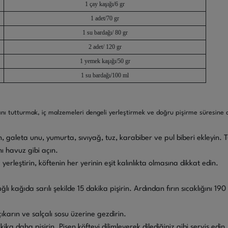
1 çay kaşığı/6 gr
1 adet/70 gr
1 su bardağı/ 80 gr
2 adet/ 120 gr
1 yemek kaşığı/50 gr
1 su bardağı/100 ml
mını tutturmak, iç malzemeleri dengeli yerleştirmek ve doğru pişirme süresine 
, galeta unu, yumurta, sıvıyağ, tuz, karabiber ve pul biberi ekleyin.
nı havuz gibi açın.
leştirin, köftenin her yerinin eşit kalınlıkta olmasına dikkat edin.
ğlı kağıda sarılı şekilde 15 dakika pişirin. Ardından fırın sıcaklığını 
çıkarın ve salçalı sosu üzerine gezdirin.
kika daha pişirin. Pişen köfteyi dilimleyerek dilediğiniz gibi servis edin.