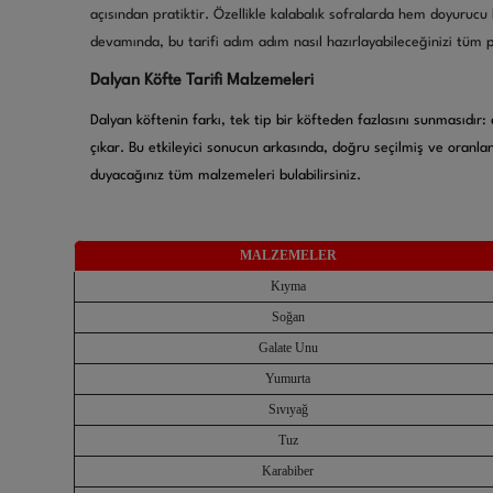
açısından pratiktir. Özellikle kalabalık sofralarda hem doyurucu 
devamında, bu tarifi adım adım nasıl hazırlayabileceğinizi tüm püf
Dalyan Köfte Tarifi Malzemeleri
Dalyan köftenin farkı, tek tip bir köfteden fazlasını sunmasıdı
çıkar. Bu etkileyici sonucun arkasında, doğru seçilmiş ve oranla
duyacağınız tüm malzemeleri bulabilirsiniz.
MALZEMELER
Kıyma
Soğan
Galate Unu
Yumurta
Sıvıyağ
Tuz
Karabiber