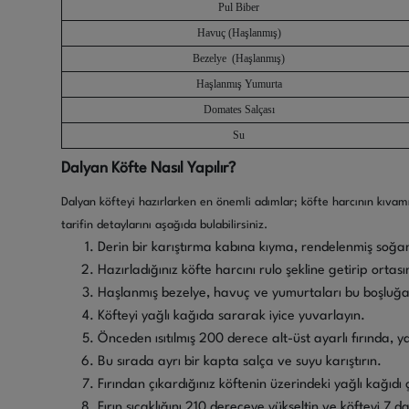
Pul Biber
Havuç (Haşlanmış)
Bezelye (Haşlanmış)
Haşlanmış Yumurta
Domates Salçası
Su
Dalyan Köfte Nasıl Yapılır?
Dalyan köfteyi hazırlarken en önemli adımlar; köfte harcının kıva
tarifin detaylarını aşağıda bulabilirsiniz.
Derin bir karıştırma kabına kıyma, rendelenmiş soğan
Hazırladığınız köfte harcını rulo şekline getirip ortası
Haşlanmış bezelye, havuç ve yumurtaları bu boşluğa yer
Köfteyi yağlı kağıda sararak iyice yuvarlayın.
Önceden ısıtılmış 200 derece alt-üst ayarlı fırında, ya
Bu sırada ayrı bir kapta salça ve suyu karıştırın.
Fırından çıkardığınız köftenin üzerindeki yağlı kağıdı 
Fırın sıcaklığını 210 dereceye yükseltin ve köfteyi 7 da