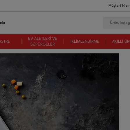
Müşteri Hizm
rkı
EV ALETLERİ VE
ASTRE
İKLİMLENDİRME
AKILLI Ü
SÜPÜRGELER