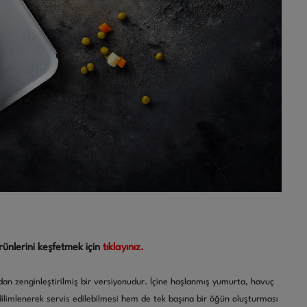
rünlerini keşfetmek için
tıklayınız.
an zenginleştirilmiş bir versiyonudur. İçine haşlanmış yumurta, havuç
m dilimlenerek servis edilebilmesi hem de tek başına bir öğün oluşturması