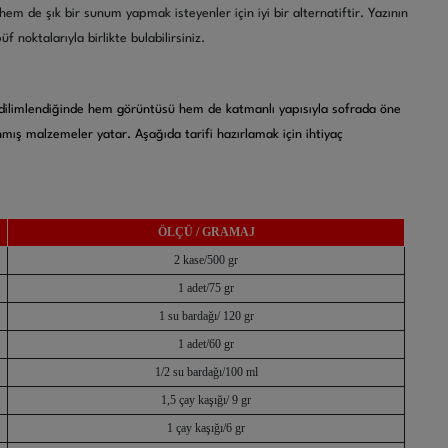
hem de şık bir sunum yapmak isteyenler için iyi bir alternatiftir. Yazının
 noktalarıyla birlikte bulabilirsiniz.
r: dilimlendiğinde hem görüntüsü hem de katmanlı yapısıyla sofrada öne
nmış malzemeler yatar. Aşağıda tarifi hazırlamak için ihtiyaç
ÖLÇÜ / GRAMAJ
2 kase/500 gr
1 adet/75 gr
1 su bardağı/ 120 gr
1 adet/60 gr
1/2 su bardağı/100 ml
1,5 çay kaşığı/ 9 gr
1 çay kaşığı/6 gr