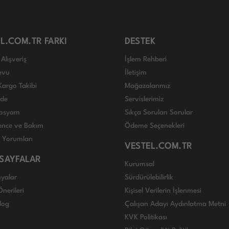
L.COM.TR FARKI
DESTEK
Alışveriş
İşlem Rehberi
evu
İletişim
Kargo Takibi
Mağazalarımız
ade
Servislerimiz
 Dosyam
Sıkça Sorulan Sorular
nce ve Bakım
Ödeme Seçenekleri
ı Yorumları
VESTEL.COM.TR
 SAYFALAR
Kurumsal
yalar
Sürdürülebilirlik
nerileri
Kişisel Verilerin İşlenmesi
log
Çalışan Adayı Aydınlatma Metni
KVK Politikası