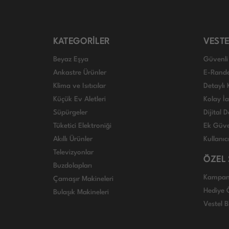
KATEGORİLER
VESTE
Beyaz Eşya
Güvenli 
Ankastre Ürünler
E-Rand
Klima ve Isıtıcılar
Detaylı 
Küçük Ev Aletleri
Kolay İ
Süpürgeler
Dijital
Tüketici Elektroniği
Ek Güve
Akıllı Ürünler
Kullanıc
Televizyonlar
ÖZEL
Buzdolapları
Kampan
Çamaşır Makineleri
Hediye Ö
Bulaşık Makineleri
Vestel B