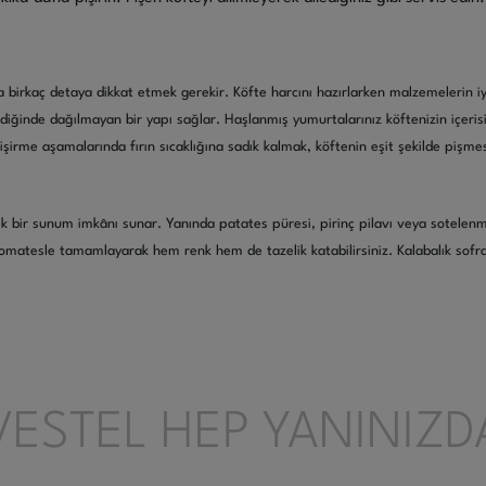
 birkaç detaya dikkat etmek gerekir. Köfte harcını hazırlarken malzemelerin i
ldiğinde dağılmayan bir yapı sağlar. Haşlanmış yumurtalarınız köftenizin içeri
işirme aşamalarında fırın sıcaklığına sadık kalmak, köftenin eşit şekilde pişmes
ik bir sunum imkânı sunar. Yanında patates püresi, pirinç pilavı veya sotelenmi
 domatesle tamamlayarak hem renk hem de tazelik katabilirsiniz. Kalabalık sofral
VESTEL HEP YANINIZD