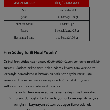
MALZEMELER
ÖLÇÜ / GRAMAJ
Süt
5 su bardağı/1 l
Şeker
1 su bardağı/100 gr
Yumurta Sarısı
1 adet/20 gr
Nişasta
1 yemek kaşığı/25 gr
Haşlanmış Pirinç
1 su bardağı/100 gr
Fırın Sütlaç Tarifi Nasıl Yapılır?
Orjinal fırın sütlaç hazırlamak, düşündüğünüzden çok daha pratik bir
süreçtir. Sadece birkaç adımı takip ederek kıvamı tam yerinde ve
lezzetiyle damaklarda iz bırakan bir tatlı hazırlayabilirsiniz. İşte
kremamsı kıvamı ve üzerindeki eşsiz kabuğuyla dikkat çeken fırın
sütlacınızı yapmak için izlenecek adımlar:
Derin bir tencereye su ve şekeri ekleyin ve kaynatın.
Bu sırada başka bir kasede yumurta ve nişastayı iyice
karıştırın, kaynayan sütten yavaşça ilave ederek