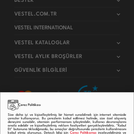
DESTEK
VESTEL.COM.TR
VESTEL INTERNATIONAL
VESTEL KATALOGLAR
VESTEL AYLIK BROŞÜRLER
GÜVENLİK BİLGİLERİ
Çerez Politikası
Size daha iyi ve kişiselleştirilmiş bir hizmet sunabilmek için internet sitemizde
çerezler kullanıyoruz. Bu çerezlerin kabul edilmesi halinde, size özel alışveriş
deneyimi sunabilir, sitemizin performansını iyileştirebilir, kullanıcı davranışlarını
analiz edebilir ve kişiselleştirilmiş reklam faaliyetleri gerçekleştirebiliriz. "Kabul
Et" butonuna tıkladığınızda, bu amaçlar doğrultusunda çerezlerin kullanılmasını
kabul etmiş olursunuz. Detaylı bilgi için
Çerez Politikamızı
inceleyebilirsiniz ve