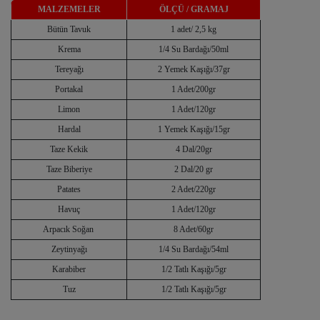
MALZEMELER
ÖLÇÜ / GRAMAJ
Bütün Tavuk
1 adet/ 2,5 kg
Krema
1/4 Su Bardağı/50ml
Tereyağı
2 Yemek Kaşığı/37gr
Portakal
1 Adet/200gr
Limon
1 Adet/120gr
Hardal
1 Yemek Kaşığı/15gr
Taze Kekik
4 Dal/20gr
Taze Biberiye
2 Dal/20 gr
Patates
2 Adet/220gr
Havuç
1 Adet/120gr
Arpacık Soğan
8 Adet/60gr
Zeytinyağı
1/4 Su Bardağı/54ml
Karabiber
1/2 Tatlı Kaşığı/5gr
Tuz
1/2 Tatlı Kaşığı/5gr