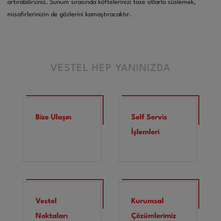
artırabilirsiniz. Sunum sırasında köftelerinizi taze otlarla süslemek,
misafirlerinizin de gözlerini kamaştıracaktır.
VESTEL HEP YANINIZDA
Bize Ulaşın
Self Servis
İşlemleri
Vestel
Kurumsal
Noktaları
Çözümlerimiz