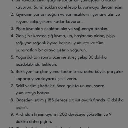
Bir tavada zeytinyağı ile soğanları yumuşayana kadar
kavurun. Sarımsakları da ekleyip kavurmaya devam edin.
Kıymanın yarısını soğan ve sarımsakların içerisine alın ve
suyunu salıp çekene kadar kavurun.
Pişen kıymaları ocaktan alın ve soğumaya bırakın.
Geniş bir kasede çiğ kıyma, un, haşlanmış pirinç, pişip
soğuyan soğanlı kıyma harcını, yumurta ve tüm
baharatları bir araya getirip yoğurun.
Yoğurduktan sonra üzerine streç çekip 30 dakika
buzdolabında bekletin.
Bekleyen harçtan yumurtadan biraz daha büyük parçalar
koparıp yuvarlayarak şekil verin.
Şekil verilmiş köfteleri önce galeta ununa, sonra
yumurtaya batırın.
Önceden ısıtılmış 185 derece alt üst ayarlı fırında 10 dakika
pişirin.
Ardından fırının ayarını 200 dereceye yükseltin ve 9
dakika daha pişirin.