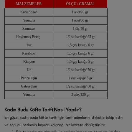
MALZEMELER
ÖLÇÜ / GRAMAJ
Kuru Soğan
1 adet/70 gr
Yumurta
1 adet/60 gr
Sarımsak
1 diş/40 gr
Haşlanmış Pirinç
1/2 su bardağı/ 65 gr
Tuz
1,5 çay kaşığı/ 6 gr
Karabiber
1,5 çay kaşığı/ 6 gr
Kimyon
1,5 çay kaşığı/ 5 gr
Un
1/2 su bardağı/ 70 gr
Panesi İçin
1 çay kaşığı/ 5 gr
Galeta Unu
1/2 su bardağı/ 60 gr
Yumurta
2 adet/120 gr
Kadın Budu Köfte Tarifi Nasıl Yapılır?
En güzel kadın budu köfte tarifi için tarif adımlarını dikkatle takip edin
ve sonucu herkesin hayran kalacağı bir lezzete dönüştürün: