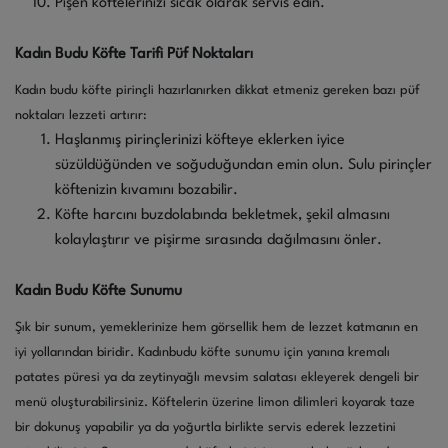
Pişen köftelerinizi sıcak olarak servis edin.
Kadın Budu Köfte Tarifi Püf Noktaları
Kadın budu köfte pirinçli hazırlanırken dikkat etmeniz gereken bazı püf
noktaları lezzeti artırır:
Haşlanmış pirinçlerinizi köfteye eklerken iyice
süzüldüğünden ve soğuduğundan emin olun. Sulu pirinçler
köftenizin kıvamını bozabilir.
Köfte harcını buzdolabında bekletmek, şekil almasını
kolaylaştırır ve pişirme sırasında dağılmasını önler.
Kadın Budu Köfte Sunumu
Şık bir sunum, yemeklerinize hem görsellik hem de lezzet katmanın en
iyi yollarından biridir. Kadınbudu köfte sunumu için yanına kremalı
patates püresi ya da zeytinyağlı mevsim salatası ekleyerek dengeli bir
menü oluşturabilirsiniz. Köftelerin üzerine limon dilimleri koyarak taze
bir dokunuş yapabilir ya da yoğurtla birlikte servis ederek lezzetini