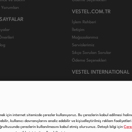
nce ve Bakım
Ödeme Seçenekleri
ı Yorumları
VESTEL.COM.TR
 SAYFALAR
İşlem Rehberi
yalar
İletişim
nerileri
Mağazalarımız
log
Servislerimiz
Sıkça Sorulan Sorular
Ödeme Seçenekleri
VESTEL INTERNATIONAL
lmek için internet sitemizde çerezler kullanıyoruz. Bu çerezlerin kabul edilmesi halind
ilir, kullanıcı davranışlarını analiz edebilir ve kişiselleştirilmiş reklam faaliyetleri 
rultusunda çerezlerin kullanılmasını kabul etmiş olursunuz. Detaylı bilgi için
Çerez