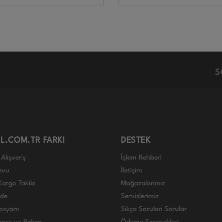
S
L.COM.TR FARKI
DESTEK
Alışveriş
İşlem Rehberi
evu
İletişim
Kargo Takibi
Mağazalarımız
ade
Servislerimiz
 Dosyam
Sıkça Sorulan Sorular