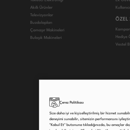
Tüketici Elektroniği
Ek Güve
Akıllı Ürünler
Kullanıc
Televizyonlar
ÖZEL
Buzdolapları
Kampan
Çamaşır Makineleri
Hediye Ö
Bulaşık Makineleri
Vestel B
Çerez Politikası
Size daha iyi ve kişiselleştirilmiş bir hizmet sunabi
deneyimi sunabilir, sitemizin performansını iyileştireb
"Kabul Et" butonuna tıkladığınızda, bu amaçlar doğ