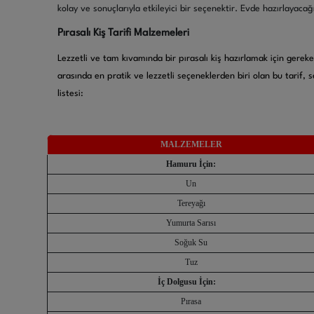
kolay ve sonuçlarıyla etkileyici bir seçenektir. Evde hazırlayacağı
Pırasalı Kiş Tarifi Malzemeleri
Lezzetli ve tam kıvamında bir pırasalı kiş hazırlamak için gereken 
arasında en pratik ve lezzetli seçeneklerden biri olan bu tarif, 
listesi:
MALZEMELER
Hamuru İçin:
Un
Tereyağı
Yumurta Sarısı
Soğuk Su
Tuz
İç Dolgusu İçin:
Pırasa