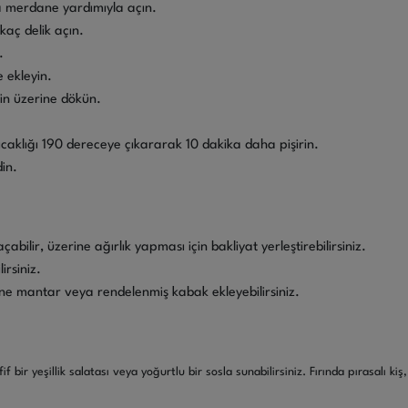
da merdane yardımıyla açın.
kaç delik açın.
.
e ekleyin.
in üzerine dökün.
sıcaklığı 190 dereceye çıkararak 10 dakika daha pişirin.
din.
bilir, üzerine ağırlık yapması için bakliyat yerleştirebilirsiniz.
irsiniz.
risine mantar veya rendelenmiş kabak ekleyebilirsiniz.
fif bir yeşillik salatası veya yoğurtlu bir sosla sunabilirsiniz. Fırında pırasalı k