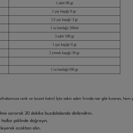
1 adet/ 80 gr
1 çay kaşığı/ 6 gr
1/2 çay kaşığı/ 3 gr
1 su bardağı/ 200ml
3 adet/ 180 gr
1 çay kaşığı/ 6 gr
2 yemek kaşığı/ 30 gr
1 su bardağı/100 gr
fralarınıza renk ve lezzet katın! İşte adım adım fırında nar gibi kızaran, hem 
lme sararak 30 dakika buzdolabında dinlendirin.
 halka şeklinde doğrayın.
kleyerek ocaktan alın.