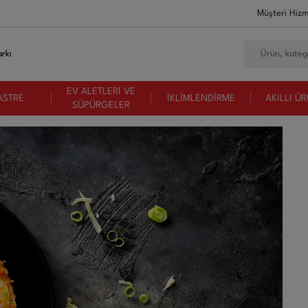
Müşteri Hizm
rkı
EV ALETLERİ VE
ASTRE
İKLİMLENDİRME
AKILLI Ü
SÜPÜRGELER