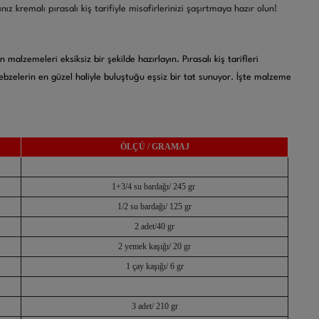
nız kremalı pırasalı kiş tarifiyle misafirlerinizi şaşırtmaya hazır olun!
malzemeleri eksiksiz bir şekilde hazırlayın. Pırasalı kiş tarifleri
sebzelerin en güzel haliyle buluştuğu eşsiz bir tat sunuyor. İşte malzeme
ÖLÇÜ / GRAMAJ
1+3/4 su bardağı/ 245 gr
1/2 su bardağı/ 125 gr
2 adet/40 gr
2 yemek kaşığı/ 20 gr
1 çay kaşığı/ 6 gr
3 adet/ 210 gr