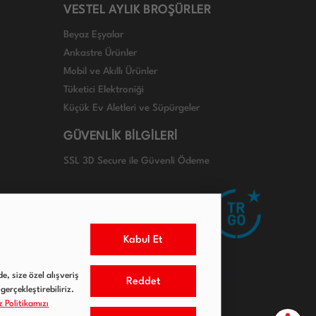
VESTEL AYLIK BROŞÜRLER
Beyaz Eşyalar
Ankastre Ürünler
Mobil ve Akıllı Ürünler
Tüketici Elektroniği
Küçük Ev Aletleri ve Süpürgeler
GÜVENLİK BİLGİLERİ
SSL 3D Secure ile Güvenli Ödeme
Kabul Et
e, size özel alışveriş
Reddet
gerçekleştirebiliriz.
 Politikamızı