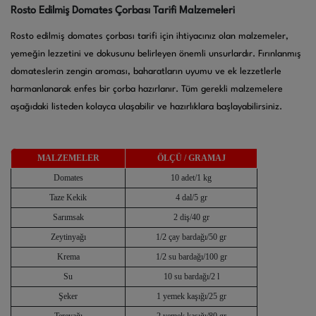
Rosto Edilmiş Domates Çorbası Tarifi Malzemeleri
Rosto edilmiş domates çorbası tarifi için ihtiyacınız olan malzemeler,
yemeğin lezzetini ve dokusunu belirleyen önemli unsurlardır. Fırınlanmış
domateslerin zengin aroması, baharatların uyumu ve ek lezzetlerle
harmanlanarak enfes bir çorba hazırlanır. Tüm gerekli malzemelere
aşağıdaki listeden kolayca ulaşabilir ve hazırlıklara başlayabilirsiniz.
MALZEMELER
ÖLÇÜ / GRAMAJ
Domates
10 adet/1 kg
Taze Kekik
4 dal/5 gr
Sarımsak
2 diş/40 gr
Zeytinyağı
1/2 çay bardağı/50 gr
Krema
1/2 su bardağı/100 gr
Su
10 su bardağı/2 l
Şeker
1 yemek kaşığı/25 gr
Tereyağı
2 yemek kaşığı/80 gr