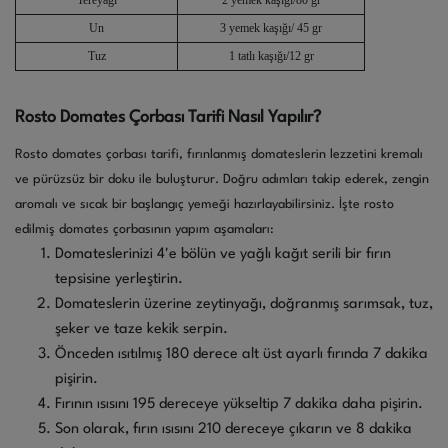
Un
3 yemek kaşığı/ 45 gr
Tuz
1 tatlı kaşığı/12 gr
Rosto Domates Çorbası Tarifi Nasıl Yapılır?
Rosto domates çorbası tarifi, fırınlanmış domateslerin lezzetini kremalı
ve pürüzsüz bir doku ile buluşturur. Doğru adımları takip ederek, zengin
aromalı ve sıcak bir başlangıç yemeği hazırlayabilirsiniz. İşte rosto
edilmiş domates çorbasının yapım aşamaları:
Domateslerinizi 4'e bölün ve yağlı kağıt serili bir fırın
tepsisine yerleştirin.
Domateslerin üzerine zeytinyağı, doğranmış sarımsak, tuz,
şeker ve taze kekik serpin.
Önceden ısıtılmış 180 derece alt üst ayarlı fırında 7 dakika
pişirin.
Fırının ısısını 195 dereceye yükseltip 7 dakika daha pişirin.
Son olarak, fırın ısısını 210 dereceye çıkarın ve 8 dakika