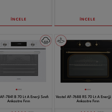
İNCELE
İNCELE
AF-7841 B 70 Lt A Enerji Sınıfı
Vestel AF-7688 RS 70 Lt A Enerjji S
Ankastre Fırın
Ankastre Fırın