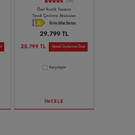
(176)
Özel Rustik Tasarım
Tavuk Çevirme Aksesuarı
Ürün bilgi formu
29.799
TL
25.799
TL
el
Vestel Üyelerine Özel
Karşılaştır
İNCELE