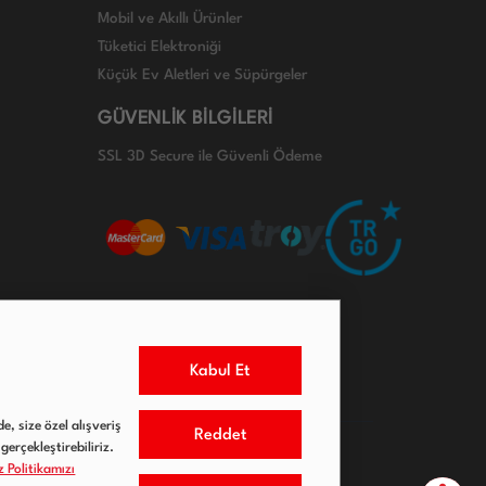
Mobil ve Akıllı Ürünler
Tüketici Elektroniği
Küçük Ev Aletleri ve Süpürgeler
GÜVENLİK BİLGİLERİ
SSL 3D Secure ile Güvenli Ödeme
Kabul Et
e, size özel alışveriş
Reddet
gerçekleştirebiliriz.
 Politikamızı