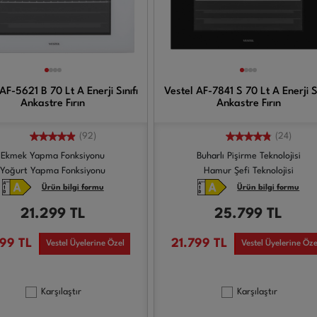
AF-5621 B 70 Lt A Enerji Sınıfı
Vestel AF-7841 S 70 Lt A Enerji Sı
Ankastre Fırın
Ankastre Fırın
(92)
(24)
Ekmek Yapma Fonksiyonu
Buharlı Pişirme Teknolojisi
Yoğurt Yapma Fonksiyonu
Hamur Şefi Teknolojisi
Ürün bilgi formu
Ürün bilgi formu
21.299
TL
25.799
TL
299
TL
21.799
TL
Vestel Üyelerine Özel
Vestel Üyelerine Öze
Karşılaştır
Karşılaştır