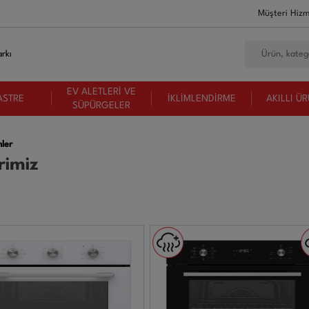
Müşteri Hizm
rkı
EV ALETLERİ VE
ASTRE
İKLİMLENDİRME
AKILLI Ü
SÜPÜRGELER
ler
rimiz