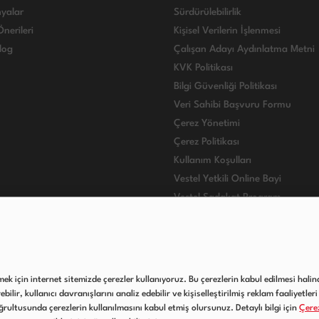
yalar
Sürdürülebilirlik
nerileri
Kişisel Verilerin İşlenmesi
log
Çalışan Adayı Aydınlatma Metni
KVK Politikası
Bilgi Güvenliği Politikası
Veri Sahibi Başvuru Formu
Çerez Yönetimi
Çerez Politikası
Kullanım Koşulları
Vestel Yetkili Online Bayi
Vestel Sadakat Program
VESTEL INTERNATIONAL
lmek için internet sitemizde çerezler kullanıyoruz. Bu çerezlerin kabul edilmesi halind
ilir, kullanıcı davranışlarını analiz edebilir ve kişiselleştirilmiş reklam faaliyetleri 
rultusunda çerezlerin kullanılmasını kabul etmiş olursunuz. Detaylı bilgi için
Çerez