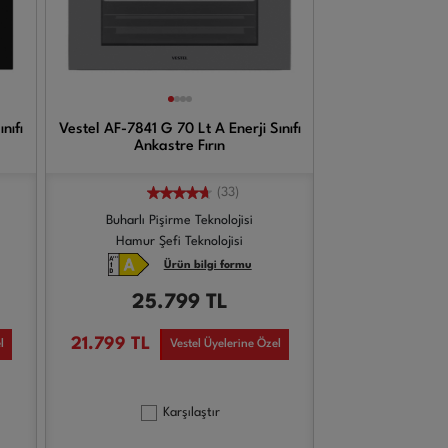
nıfı
Vestel AF-7841 G 70 Lt A Enerji Sınıfı
Ankastre Fırın
(33)
Buharlı Pişirme Teknolojisi
Hamur Şefi Teknolojisi
Ürün bilgi formu
25.799
TL
21.799
TL
l
Vestel Üyelerine Özel
Karşılaştır