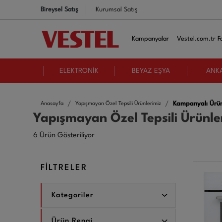
Bireysel Satış
Kurumsal Satış
Kampanyalar
Vestel.com.tr Fa
ELEKTRONİK
BEYAZ EŞYA
ANK
Kampanyalı Ürün
Anasayfa
Yapışmayan Özel Tepsili Ürünlerimiz
Yapışmayan Özel Tepsili Ürünle
6 Ürün Gösteriliyor
FİLTRELER
Kategoriler
Ürün Rengi