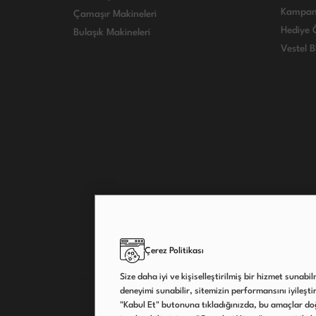
Kampan
Çamaşır Makineleri
Hediye Ö
Bulaşık Makineleri
Vestel B
Çerez Politikası
Size daha iyi ve kişiselleştirilmiş bir hizmet sunabi
deneyimi sunabilir, sitemizin performansını iyileştireb
"Kabul Et" butonuna tıkladığınızda, bu amaçlar doğ