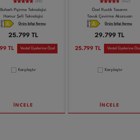
(88)
(102)
Buharlı Pişirme Teknolojisi
Özel Rustik Tasarım
Hamur Şefi Teknolojisi
Tavuk Çevirme Aksesuarı
Ürün bilgi formu
Ürün bilgi formu
25.799
TL
29.799
TL
799
TL
25.799
TL
Vestel Üyelerine Özel
Vestel Üyelerine Öz
Karşılaştır
Karşılaştır
İNCELE
İNCELE