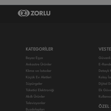
KATEGORİLER
VESTE
Beyaz Eşya
Güvenli 
Ankastre Ürünler
E-Rand
Klima ve Isıtıcılar
Detaylı 
Küçük Ev Aletleri
Kolay İ
Süpürgeler
Dijital
Tüketici Elektroniği
Ek Güve
Akıllı Ürünler
Kullanıc
Televizyonlar
ÖZEL
Buzdolapları