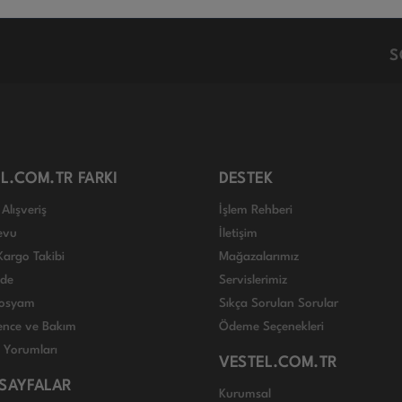
S
L.COM.TR FARKI
DESTEK
Alışveriş
İşlem Rehberi
evu
İletişim
Kargo Takibi
Mağazalarımız
ade
Servislerimiz
 Dosyam
Sıkça Sorulan Sorular
nce ve Bakım
Ödeme Seçenekleri
ı Yorumları
VESTEL.COM.TR
 SAYFALAR
Kurumsal