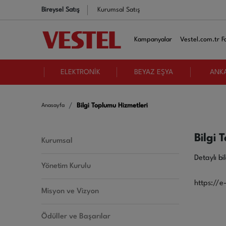
Bireysel Satış
Kurumsal Satış
Kampanyalar
Vestel.com.tr Fa
ELEKTRONİK
BEYAZ EŞYA
ANK
Bilgi Toplumu Hizmetleri
Anasayfa
Bilgi 
Kurumsal
Detaylı bi
Yönetim Kurulu
https://e
Misyon ve Vizyon
Ödüller ve Başarılar