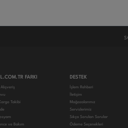
S
L.COM.TR FARKI
DESTEK
Alışveriş
İşlem Rehberi
evu
İletişim
Kargo Takibi
Mağazalarımız
ade
Servislerimiz
 Dosyam
Sıkça Sorulan Sorular
nce ve Bakım
Ödeme Seçenekleri