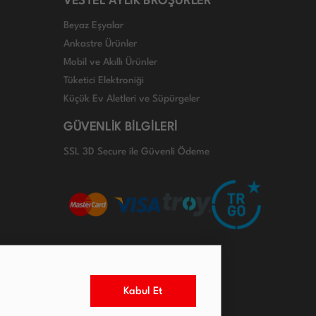
VESTEL AYLIK BROŞÜRLER
Beyaz Eşyalar
Ankastre Ürünler
Mobil ve Akıllı Ürünler
Tüketici Elektroniği
Küçük Ev Aletleri ve Süpürgeler
GÜVENLİK BİLGİLERİ
SSL 3D Secure ile Güvenli Ödeme
Kabul Et