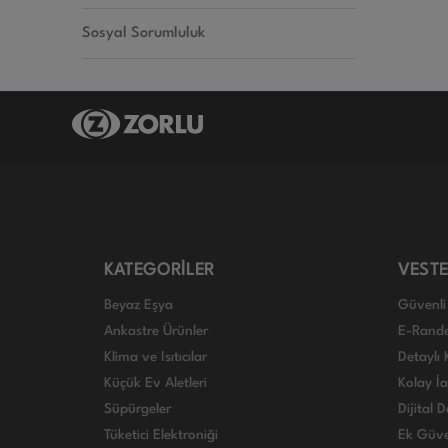
Sosyal Sorumluluk
KATEGORİLER
VESTE
Beyaz Eşya
Güvenli 
Ankastre Ürünler
E-Rand
Klima ve Isıtıcılar
Detaylı 
Küçük Ev Aletleri
Kolay İ
Süpürgeler
Dijital
Tüketici Elektroniği
Ek Güve