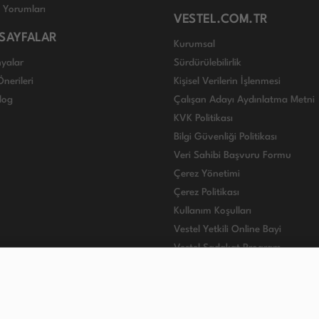
ı Yorumları
VESTEL.COM.TR
 SAYFALAR
Kurumsal
yalar
Sürdürülebilirlik
nerileri
Kişisel Verilerin İşlenmesi
log
Çalışan Adayı Aydınlatma Metni
KVK Politikası
Bilgi Güvenliği Politikası
Veri Sahibi Başvuru Formu
Çerez Yönetimi
Çerez Politikası
Kullanım Koşulları
Vestel Yetkili Online Bayi
Vestel Sadakat Program
VESTEL INTERNATIONAL