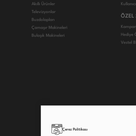
Akıllı Ürünler
Kullanıc
Televizyonlar
ÖZEL
Buzdolapları
Kampan
Çamaşır Makineleri
Hediye Ö
Bulaşık Makineleri
Vestel B
Çerez Politikası