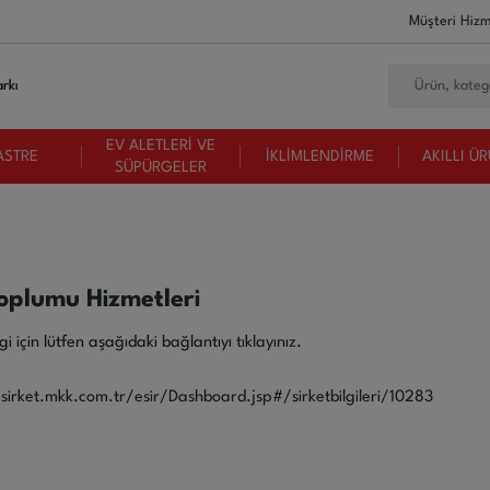
Müşteri Hizm
rkı
EV ALETLERİ VE
ASTRE
İKLİMLENDİRME
AKILLI Ü
SÜPÜRGELER
Toplumu Hizmetleri
lgi için lütfen aşağıdaki bağlantıyı
tıklayınız.
-sirket.mkk.com.tr/esir/Dashboard.jsp#/sirketbilgileri/10283