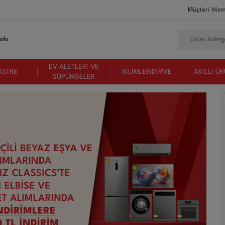
Müşteri Hizm
rkı
EV ALETLERİ VE
ASTRE
İKLİMLENDİRME
AKILLI Ü
SÜPÜRGELER
Vestel RETRO NFK37211 BORDO 330 Lt No-