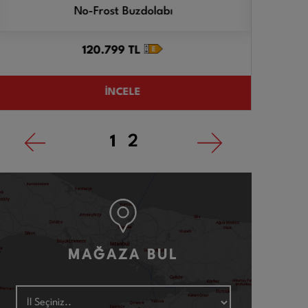
No-Frost Buzdolabı
120.799
TL
İNCELE
1
2
MAĞAZA BUL