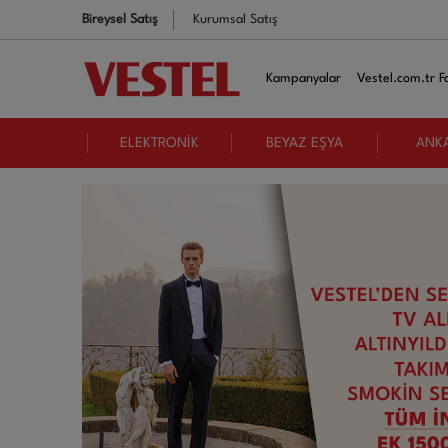
Bireysel Satış
Kurumsal Satış
Kampanyalar
Vestel.com.tr Fa
ELEKTRONİK
BEYAZ EŞYA
ANK