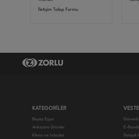
İletişim Talep Formu
KATEGORİLER
VESTE
Beyaz Eşya
Güvenli 
Ankastre Ürünler
E-Rand
Klima ve Isıtıcılar
Detaylı 