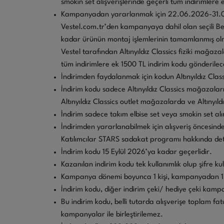
smokin set alışverişlerinde geçerli tüm indirimlere 
Kampanyadan yararlanmak için 22.06.2026-31.08.20
Vestel.com.tr’den kampanyaya dahil olan seçili B
kadar ürünün montaj işlemlerinin tamamlanmış ol
Vestel tarafından Altınyıldız Classics fiziki mağaza
tüm indirimlere ek 1500 TL indirim kodu gönderilec
İndirimden faydalanmak için kodun Altınyıldız Cla
İndirim kodu sadece Altınyıldız Classics mağazala
Altınyıldız Classics outlet mağazalarda ve Altınyıl
İndirim sadece takım elbise set veya smokin set alı
İndirimden yararlanabilmek için alışveriş öncesi
Katılımcılar STARS sadakat programı hakkında detaylı
İndirim kodu 15 Eylül 2026’ya kadar geçerlidir.
Kazanılan indirim kodu tek kullanımlık olup şifre 
Kampanya dönemi boyunca 1 kişi, kampanyadan 1 
İndirim kodu, diğer indirim çeki/ hediye çeki kampan
Bu indirim kodu, belli tutarda alışverişe toplam f
kampanyalar ile birleştirilemez.