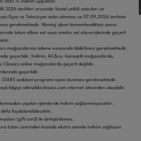
ek 1500 TL indirim uygulanır.
26 tarihleri arasında Vestel yetkili satıcıları ve
eyaz Eşya ve Televizyon satın alınması ve 07.09.2026 tarihine
ması gerekmektedir. Montaj işlemi tamamlandıktan sonra
larında takım elbise set veya smokin set alışverişlerinde geçerli
ektir.
ssics mağazalarına ödeme esnasında bildirilmesi gerekmektedir.
rında geçerlidir. İndirim, AC&co. konseptli mağazalarda,
dız Classics online mağazalarda geçerli değildir.
mlarında geçerlidir.
nde STARS sadakat programı üyesi olunması gerekmektedir.
 bilgiye altinyildizclassics.com internet sitesinden ulaşabilir.
kullanmadan yapılan işlemlerde indirim sağlanmayacaktır.
defa faydalanabilecektir.
yaları (gift card) ile birleştirilemez.
atura tutarı üzerinden kasada ekstra anında indirim sağlayan