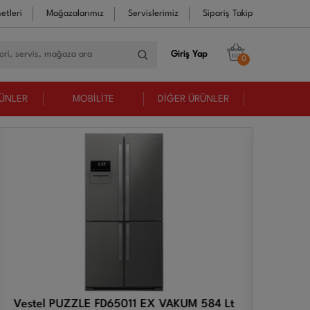
etleri
Mağazalarımız
Servislerimiz
Sipariş Takip
Giriş Yap
0
RÜNLER
MOBİLİTE
DİĞER ÜRÜNLER
Vestel PUZZLE FD65011 EX VAKUM 584 Lt
Vestel 