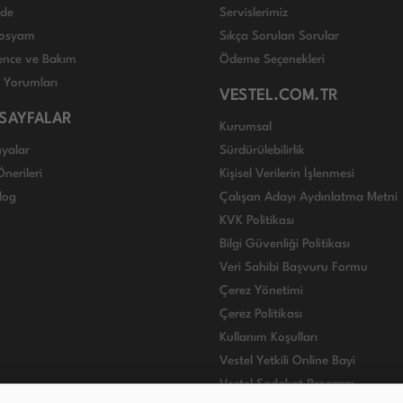
ade
Servislerimiz
 Dosyam
Sıkça Sorulan Sorular
nce ve Bakım
Ödeme Seçenekleri
ı Yorumları
VESTEL.COM.TR
 SAYFALAR
Kurumsal
yalar
Sürdürülebilirlik
nerileri
Kişisel Verilerin İşlenmesi
log
Çalışan Adayı Aydınlatma Metni
KVK Politikası
Bilgi Güvenliği Politikası
Veri Sahibi Başvuru Formu
Çerez Yönetimi
Çerez Politikası
Kullanım Koşulları
Vestel Yetkili Online Bayi
Vestel Sadakat Program