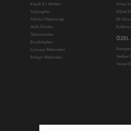
Küçük Ev Aletleri
Kolay İ
Süpürgeler
Dijital
Tüketici Elektroniği
Ek Güve
Akıllı Ürünler
Kullanıc
Televizyonlar
ÖZEL
Buzdolapları
Kampan
Çamaşır Makineleri
Hediye Ö
Bulaşık Makineleri
Vestel B