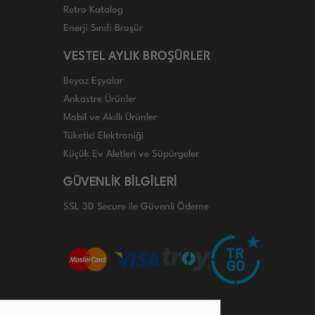
Retro Katalog
Enerji Sınıfı Broşür
VESTEL AYLIK BROŞÜRLER
Beyaz Eşyalar
Ankastre Ürünler
Mobil ve Akıllı Ürünler
Tüketici Elektroniği
Küçük Ev Aletleri ve Süpürgeler
GÜVENLİK BİLGİLERİ
SSL 3D Secure ile Güvenli Ödeme