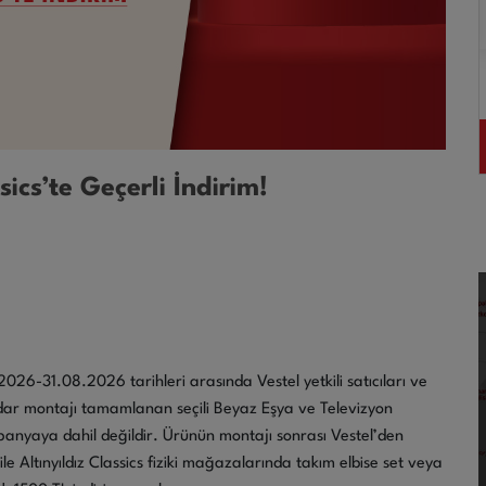
Frost Buzdolabı
55.399
TL
İNCELE
sics’te Geçerli İndirim!
26-31.08.2026 tarihleri arasında Vestel yetkili satıcıları ve
dar montajı tamamlanan seçili Beyaz Eşya ve Televizyon
mpanyaya dahil değildir. Ürünün montajı sonrası Vestel’den
ile Altınyıldız Classics fiziki mağazalarında takım elbise set veya