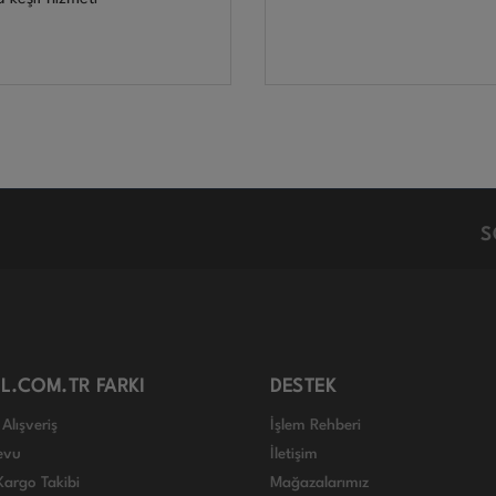
S
L.COM.TR FARKI
DESTEK
Alışveriş
İşlem Rehberi
evu
İletişim
Kargo Takibi
Mağazalarımız