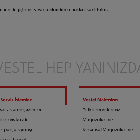
 zaman değiştirme veya sonlandırma hakkını saklı tutar.
VESTEL HEP YANINIZD
 Servis İşlemleri
Vestel Noktaları
-servis ürün çözümleri
Yetkili servislerimiz
li servis kaydı
Mağazalarımız
k parça siparişi
Kurumsal Mağazalarımız
a keşif hizmeti