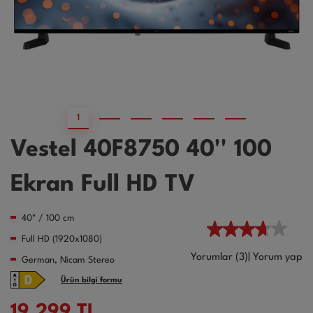
1
2
3
4
5
6
Vestel 40F8750 40'' 100
Ekran Full HD TV
40" / 100 cm
Full HD (1920x1080)
Yorumlar (3)
|
Yorum yap
German, Nicam Stereo
Ürün bilgi formu
19.299
TL