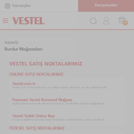
Kampanyalar
Teknolojiler
0
Anasayfa
Burdur Mağazaları
VESTEL SATIŞ NOKTALARIMIZ
ONLINE SATIŞ NOKTALARIMIZ
Vestel.com.tr
Vestel ürün ve hizmetlerinin yer aldığı müşteri deneyim ve satış platformudur.
Pazaryeri Vestel Kurumsal Mağaza
Seçilen pazaryerlerinde Vestel Ticaret A.Ş. Tarafından işletilen mağazalardır.
Vestel Yetkili Online Bayi
E-ticaret platformalarında Vestel tarafından yetkilendirilmiş online bayilerdir.
FİZİKSEL SATIŞ NOKTALARIMIZ