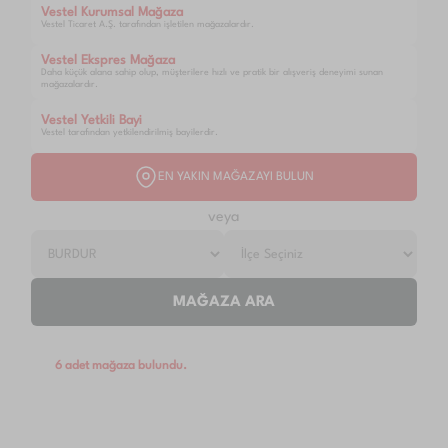
Vestel Kurumsal Mağaza
Vestel Ticaret A.Ş. tarafından işletilen mağazalardır.
Vestel Ekspres Mağaza
Daha küçük alana sahip olup, müşterilere hızlı ve pratik bir alışveriş deneyimi sunan
mağazalardır.
Vestel Yetkili Bayi
Vestel tarafından yetkilendirilmiş bayilerdir.
EN YAKIN MAĞAZAYI BULUN
veya
MAĞAZA ARA
6 adet mağaza bulundu.