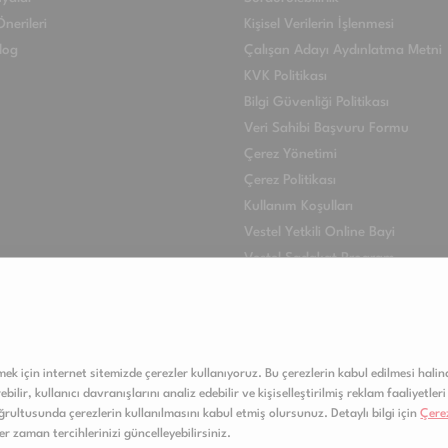
nerileri
Kişisel Verilerin İşlenmesi
log
Çalışan Adayı Aydınlatma Metni
KVK Politikası
Bilgi Güvenliği Politikası
Veri Sahibi Başvuru Formu
Çerez Yönetimi
Çerez Politikası
Kullanım Koşulları
Vestel Yetkili Online Bayi
Vestel Sadakat Program
VESTEL INTERNATIONAL
lmek için internet sitemizde çerezler kullanıyoruz. Bu çerezlerin kabul edilmesi halind
ilir, kullanıcı davranışlarını analiz edebilir ve kişiselleştirilmiş reklam faaliyetleri 
rultusunda çerezlerin kullanılmasını kabul etmiş olursunuz. Detaylı bilgi için
Çerez
her zaman tercihlerinizi güncelleyebilirsiniz.
Copyright © 2020