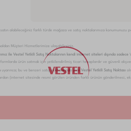
i satın alabileceğiniz farklı türde mağaza ve satış noktalarımıza konumunuzu pay
aldan Müşteri Hizmetlerimize ulaşabilirsiniz.
ımız ile Vestel Yetkili Satış Noktalarının kendi internet siteleri dışında sadece
formlarda ürün satmak için yetkilendirilmiş ticari hesaplardır ve güvenli alışveri
n
uyarınca; bu ve benzeri satış noktalarında yani
Vestel Yetkili Satış Noktası
olm
dan (internet sitesinde resmi görülen üründen farklı ürünün gönderilmesi, eksi