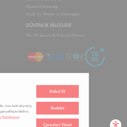
Tüketici Elektroniği
Küçük Ev Aletleri ve Süpürgeler
GÜVENLİK BİLGİLERİ
SSL 3D Secure ile Güvenli Ödeme
Kabul Et
e, size özel alışveriş
Reddet
gerçekleştirebiliriz.
 Politikamızı
Çerezleri Yönet