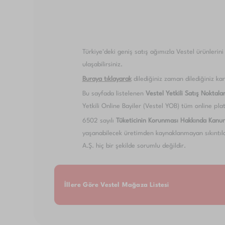
Türkiye'deki geniş satış ağımızla Vestel ürünlerin
ulaşabilirsiniz.
Buraya tıklayarak
dilediğiniz zaman dilediğiniz kan
Bu sayfada listelenen
Vestel Yetkili Satış Noktalar
Yetkili Online Bayiler (Vestel YOB) tüm online plat
6502 sayılı
Tüketicinin Korunması Hakkında Kanu
yaşanabilecek üretimden kaynaklanmayan sıkıntılar
A.Ş. hiç bir şekilde sorumlu değildir.
İllere Göre Vestel Mağaza Listesi