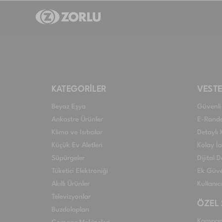
KATEGORİLER
VESTE
Beyaz Eşya
Güvenli 
Ankastre Ürünler
E-Rand
Klima ve Isıtıcılar
Detaylı 
Küçük Ev Aletleri
Kolay İ
Süpürgeler
Dijital
Tüketici Elektroniği
Ek Güve
Akıllı Ürünler
Kullanıc
Televizyonlar
ÖZEL
Buzdolapları
Kampan