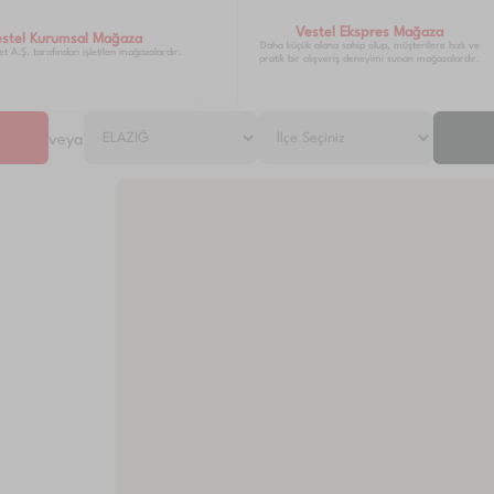
Vestel Ekspres Mağaza
estel Kurumsal Mağaza
Daha küçük alana sahip olup, müşterilere hızlı ve
et A.Ş. tarafından işletilen mağazalardır.
pratik bir alışveriş deneyimi sunan mağazalardır.
veya