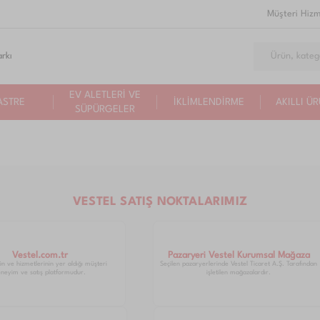
Müşteri Hizm
rkı
EV ALETLERİ VE
ASTRE
İKLİMLENDİRME
AKILLI Ü
SÜPÜRGELER
VESTEL SATIŞ NOKTALARIMIZ
Vestel.com.tr
Pazaryeri Vestel Kurumsal Mağaza
ün ve hizmetlerinin yer aldığı müşteri
Seçilen pazaryerlerinde Vestel Ticaret A.Ş. Tarafından
neyim ve satış platformudur.
işletilen mağazalardır.