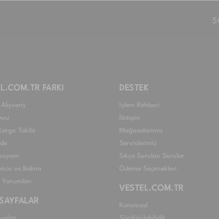
S
L.COM.TR FARKI
DESTEK
Alışveriş
İşlem Rehberi
evu
İletişim
Kargo Takibi
Mağazalarımız
ade
Servislerimiz
 Dosyam
Sıkça Sorulan Sorular
nce ve Bakım
Ödeme Seçenekleri
ı Yorumları
VESTEL.COM.TR
 SAYFALAR
Kurumsal
yalar
Sürdürülebilirlik