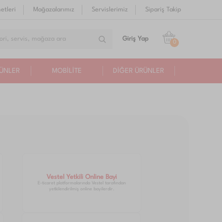
etleri
Mağazalarımız
Servislerimiz
Sipariş Takip
Giriş Yap
0
RÜNLER
MOBİLİTE
DİĞER ÜRÜNLER
Vestel Yetkili Online Bayi
E-ticaret platformalarında Vestel tarafından
yetkilendirilmiş online bayilerdir.