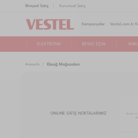
Bireysel Satış
Kurumsal Satış
Kampanyalar
Vestel.com.tr Fa
ELEKTRONİK
BEYAZ EŞYA
ANK
Elazığ Mağazaları
Anasayfa
ONLINE SATIŞ NOKTALARIMIZ
Vestel ür
de