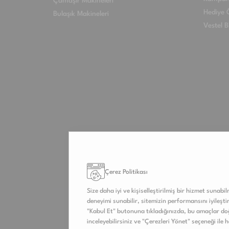
Çamaşır Makineleri
Hediye Ö
Bulaşık Makineleri
Vestel B
Çerez Politikası
Size daha iyi ve kişiselleştirilmiş bir hizmet sunabi
deneyimi sunabilir, sitemizin performansını iyileştireb
"Kabul Et" butonuna tıkladığınızda, bu amaçlar doğ
inceleyebilirsiniz ve "Çerezleri Yönet" seçeneği ile 