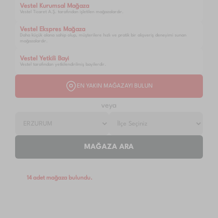
Vestel Kurumsal Mağaza
Vestel Ticaret A.Ş. tarafından işletilen mağazalardır.
Vestel Ekspres Mağaza
Daha küçük alana sahip olup, müşterilere hızlı ve pratik bir alışveriş deneyimi sunan
mağazalardır.
Vestel Yetkili Bayi
Vestel tarafından yetkilendirilmiş bayilerdir.
EN YAKIN MAĞAZAYI BULUN
veya
MAĞAZA ARA
14 adet mağaza bulundu.