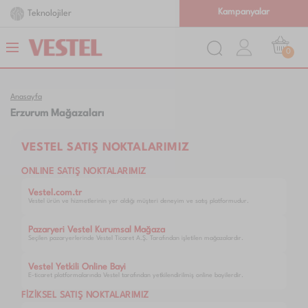
Kampanyalar
Teknolojiler
0
Anasayfa
Erzurum Mağazaları
VESTEL SATIŞ NOKTALARIMIZ
ONLINE SATIŞ NOKTALARIMIZ
Vestel.com.tr
Vestel ürün ve hizmetlerinin yer aldığı müşteri deneyim ve satış platformudur.
Pazaryeri Vestel Kurumsal Mağaza
Seçilen pazaryerlerinde Vestel Ticaret A.Ş. Tarafından işletilen mağazalardır.
Vestel Yetkili Online Bayi
E-ticaret platformalarında Vestel tarafından yetkilendirilmiş online bayilerdir.
FİZİKSEL SATIŞ NOKTALARIMIZ