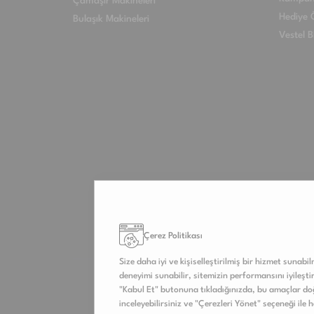
Çamaşır Makineleri
Hediye Ö
Bulaşık Makineleri
Vestel B
Çerez Politikası
Size daha iyi ve kişiselleştirilmiş bir hizmet sunabi
deneyimi sunabilir, sitemizin performansını iyileştireb
"Kabul Et" butonuna tıkladığınızda, bu amaçlar doğ
inceleyebilirsiniz ve "Çerezleri Yönet" seçeneği ile 