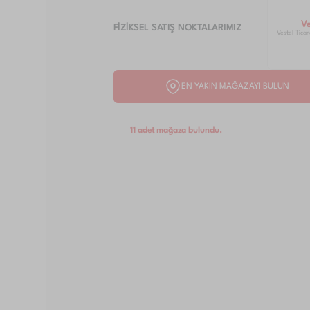
V
FİZİKSEL SATIŞ NOKTALARIMIZ
Vestel Ticar
EN YAKIN MAĞAZAYI BULUN
11 adet mağaza bulundu.