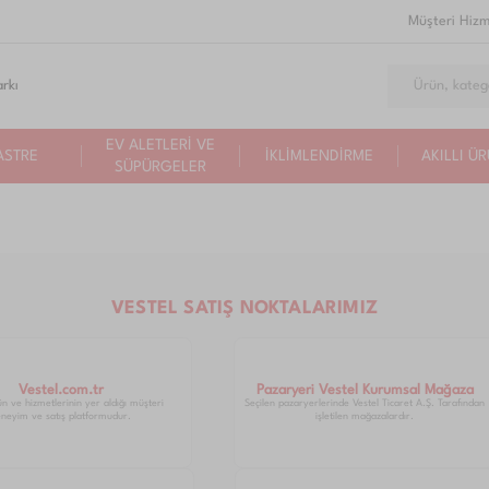
Müşteri Hizm
rkı
EV ALETLERİ VE
ASTRE
İKLİMLENDİRME
AKILLI Ü
SÜPÜRGELER
VESTEL SATIŞ NOKTALARIMIZ
Vestel.com.tr
Pazaryeri Vestel Kurumsal Mağaza
ün ve hizmetlerinin yer aldığı müşteri
Seçilen pazaryerlerinde Vestel Ticaret A.Ş. Tarafından
neyim ve satış platformudur.
işletilen mağazalardır.