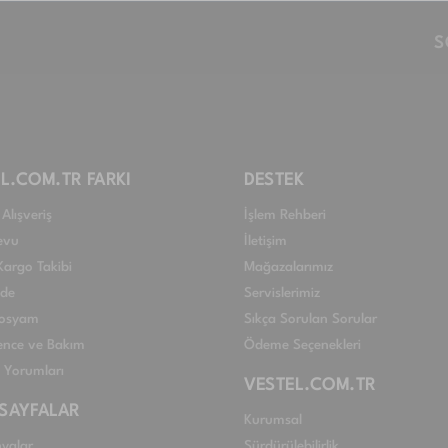
S
L.COM.TR FARKI
DESTEK
Alışveriş
İşlem Rehberi
evu
İletişim
Kargo Takibi
Mağazalarımız
ade
Servislerimiz
 Dosyam
Sıkça Sorulan Sorular
nce ve Bakım
Ödeme Seçenekleri
ı Yorumları
VESTEL.COM.TR
 SAYFALAR
Kurumsal
yalar
Sürdürülebilirlik