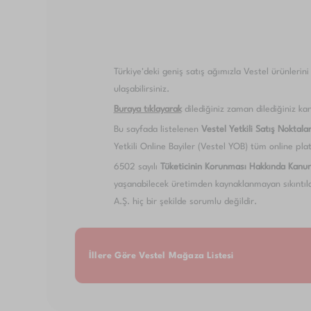
Türkiye'deki geniş satış ağımızla Vestel ürünlerin
ulaşabilirsiniz.
Buraya tıklayarak
dilediğiniz zaman dilediğiniz kan
Bu sayfada listelenen
Vestel Yetkili Satış Noktalar
Yetkili Online Bayiler (Vestel YOB) tüm online plat
6502 sayılı
Tüketicinin Korunması Hakkında Kanu
yaşanabilecek üretimden kaynaklanmayan sıkıntılar
A.Ş. hiç bir şekilde sorumlu değildir.
İllere Göre Vestel Mağaza Listesi