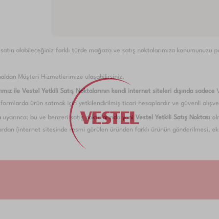
i satın alabileceğiniz farklı türde mağaza ve satış noktalarımıza konumunuzu pay
aldan Müşteri Hizmetlerimize ulaşabilirsiniz.
ımız ile Vestel Yetkili Satış Noktalarının kendi internet siteleri dışında sadece
formlarda ürün satmak için yetkilendirilmiş ticari hesaplardır ve güvenli alışveri
n
uyarınca; bu ve benzeri satış noktalarında yani
Vestel Yetkili Satış Noktası
olm
dan (internet sitesinde resmi görülen üründen farklı ürünün gönderilmesi, eksi