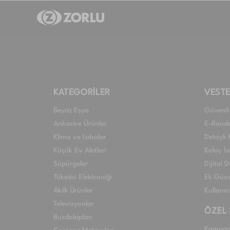
KATEGORİLER
VESTE
Beyaz Eşya
Güvenli 
Ankastre Ürünler
E-Rand
Klima ve Isıtıcılar
Detaylı 
Küçük Ev Aletleri
Kolay İ
Süpürgeler
Dijital
Tüketici Elektroniği
Ek Güve
Akıllı Ürünler
Kullanıc
Televizyonlar
ÖZEL
Buzdolapları
Kampan