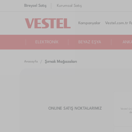
Bireysel Satış
Kurumsal Satış
Kampanyalar
Vestel.com.tr Fa
ELEKTRONİK
BEYAZ EŞYA
ANK
Şırnak Mağazaları
Anasayfa
ONLINE SATIŞ NOKTALARIMIZ
Vestel ür
de