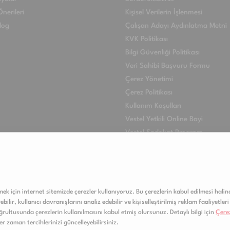
nerileri
Kişisel Verilerin İşlenmesi
log
Çalışan Adayı Aydınlatma Metni
KVK Politikası
Bilgi Güvenliği Politikası
Veri Sahibi Başvuru Formu
Çerez Yönetimi
Çerez Politikası
Kullanım Koşulları
Vestel Yetkili Online Bayi
Vestel Sadakat Program
VESTEL INTERNATIONAL
lmek için internet sitemizde çerezler kullanıyoruz. Bu çerezlerin kabul edilmesi halind
ilir, kullanıcı davranışlarını analiz edebilir ve kişiselleştirilmiş reklam faaliyetleri 
rultusunda çerezlerin kullanılmasını kabul etmiş olursunuz. Detaylı bilgi için
Çerez
her zaman tercihlerinizi güncelleyebilirsiniz.
Copyright © 2020