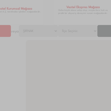
Vestel Ekspres Mağaza
estel Kurumsal Mağaza
Daha küçük alana sahip olup, müşterilere hızlı ve
et A.Ş. tarafından işletilen mağazalardır.
pratik bir alışveriş deneyimi sunan mağazalardır.
veya