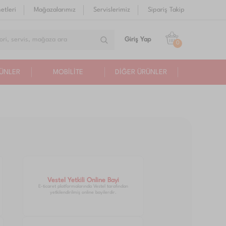
etleri
Mağazalarımız
Servislerimiz
Sipariş Takip
Giriş Yap
0
RÜNLER
MOBİLİTE
DİĞER ÜRÜNLER
Vestel Yetkili Online Bayi
E-ticaret platformalarında Vestel tarafından
yetkilendirilmiş online bayilerdir.