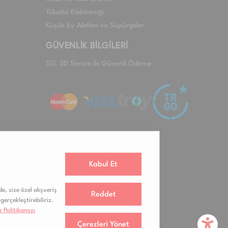
Tüketici Elektroniği
Küçük Ev Aletleri ve Süpürgeler
GÜVENLİK BİLGİLERİ
SSL 3D Secure ile Güvenli Ödeme
Kabul Et
e, size özel alışveriş
Reddet
gerçekleştirebiliriz.
 Politikamızı
Çerezleri Yönet