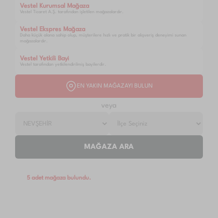
Vestel Kurumsal Mağaza
Vestel Ticaret A.Ş. tarafından işletilen mağazalardır.
Vestel Ekspres Mağaza
Daha küçük alana sahip olup, müşterilere hızlı ve pratik bir alışveriş deneyimi sunan
mağazalardır.
Vestel Yetkili Bayi
Vestel tarafından yetkilendirilmiş bayilerdir.
EN YAKIN MAĞAZAYI BULUN
veya
MAĞAZA ARA
5 adet mağaza bulundu.