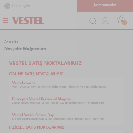
Kampanyalar
Teknolojiler
0
Anasayfa
Nevşehir Mağazaları
VESTEL SATIŞ NOKTALARIMIZ
ONLINE SATIŞ NOKTALARIMIZ
Vestel.com.tr
Vestel ürün ve hizmetlerinin yer aldığı müşteri deneyim ve satış platformudur.
Pazaryeri Vestel Kurumsal Mağaza
Seçilen pazaryerlerinde Vestel Ticaret A.Ş. Tarafından işletilen mağazalardır.
Vestel Yetkili Online Bayi
E-ticaret platformalarında Vestel tarafından yetkilendirilmiş online bayilerdir.
FİZİKSEL SATIŞ NOKTALARIMIZ