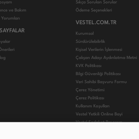
 Dosyam
Sıkça Sorulan Sorular
nce ve Bakım
Ödeme Seçenekleri
ı Yorumları
VESTEL.COM.TR
 SAYFALAR
Kurumsal
yalar
Sürdürülebilirlik
nerileri
Kişisel Verilerin İşlenmesi
log
Çalışan Adayı Aydınlatma Metni
KVK Politikası
Bilgi Güvenliği Politikası
Veri Sahibi Başvuru Formu
Çerez Yönetimi
Çerez Politikası
Kullanım Koşulları
Vestel Yetkili Online Bayi
Vestel Sadakat Program
VESTEL INTERNATIONAL