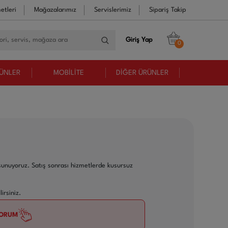
etleri
Mağazalarımız
Servislerimiz
Sipariş Takip
Giriş Yap
0
RÜNLER
MOBİLİTE
DİĞER ÜRÜNLER
 sunuyoruz. Satış sonrası hizmetlerde kusursuz
irsiniz.
YORUM