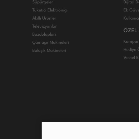
Süpürgeler
Dijital
Tüketici Elektroniği
Ek Güve
Akıllı Ürünler
Kullanıc
Televizyonlar
ÖZEL
Buzdolapları
Kampan
Çamaşır Makineleri
Hediye Ö
Bulaşık Makineleri
Vestel B