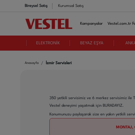
Bireysel Satış
Kurumsal Satış
Kampanyalar
Vestel.com.tr Fa
ELEKTRONİK
BEYAZ EŞYA
ANK
İzmir Servisleri
Anasayfa
350 yetkili servisimiz ve 6 merkez servisimiz ile
Vestel deneyimi yaşatmak için BURADAYIZ.
Konumunuzu paylaşarak size en yakın yetkili servisi
MONTAJ, 