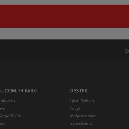
S
L.COM.TR FARKI
DESTEK
Alışveriş
İşlem Rehberi
evu
İletişim
Kargo Takibi
Mağazalarımız
ade
Servislerimiz