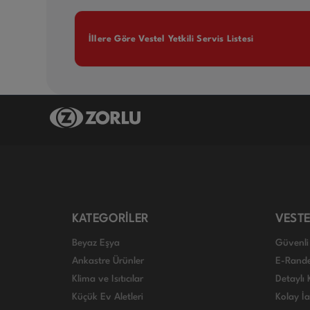
İllere Göre Vestel Yetkili Servis Listesi
KATEGORİLER
VESTE
Beyaz Eşya
Güvenli 
Ankastre Ürünler
E-Rand
Klima ve Isıtıcılar
Detaylı 
Küçük Ev Aletleri
Kolay İ