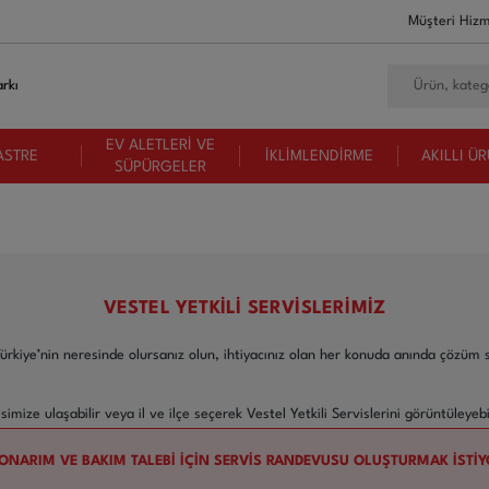
Müşteri Hizm
rkı
EV ALETLERİ VE
ASTRE
İKLİMLENDİRME
AKILLI Ü
SÜPÜRGELER
VESTEL YETKİLİ SERVİSLERİMİZ
 Türkiye’nin neresinde olursanız olun, ihtiyacınız olan her konuda anında çözüm
mize ulaşabilir veya il ve ilçe seçerek Vestel Yetkili Servislerini görüntüleyebil
ONARIM VE BAKIM TALEBİ İÇİN SERVİS RANDEVUSU OLUŞTURMAK İSTİ