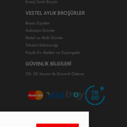
Enerji Sınıfı Broşür
VESTEL AYLIK BROŞÜRLER
Beyaz Eşyalar
Ankastre Ürünler
Mobil ve Akıllı Ürünler
Tüketici Elektroniği
Küçük Ev Aletleri ve Süpürgeler
GÜVENLİK BİLGİLERİ
SSL 3D Secure ile Güvenli Ödeme