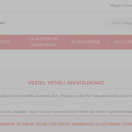
Müşteri Hizm
rkı
EV ALETLERİ VE
ASTRE
İKLİMLENDİRME
AKILLI Ü
SÜPÜRGELER
VESTEL YETKİLİ SERVİSLERİMİZ
 Türkiye’nin neresinde olursanız olun, ihtiyacınız olan her konuda anında çözüm
mize ulaşabilir veya il ve ilçe seçerek Vestel Yetkili Servislerini görüntüleyebil
ONARIM VE BAKIM TALEBİ İÇİN SERVİS RANDEVUSU OLUŞTURMAK İSTİ