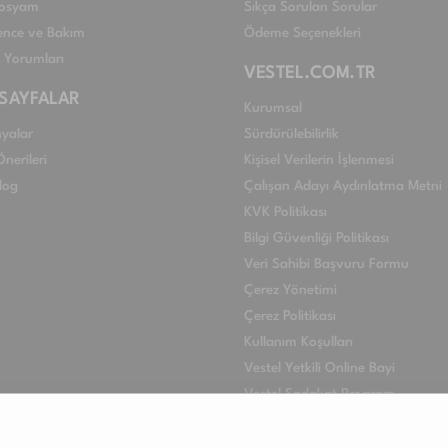
 Dosyam
Sıkça Sorulan Sorular
nce ve Bakım
Ödeme Seçenekleri
ı Yorumları
VESTEL.COM.TR
 SAYFALAR
Kurumsal
yalar
Sürdürülebilirlik
nerileri
Kişisel Verilerin İşlenmesi
log
Çalışan Adayı Aydınlatma Metni
KVK Politikası
Bilgi Güvenliği Politikası
Veri Sahibi Başvuru Formu
Çerez Yönetimi
Çerez Politikası
Kullanım Koşulları
Vestel Yetkili Online Bayi
Vestel Sadakat Program
VESTEL INTERNATIONAL