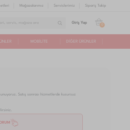
etleri
Mağazalarımız
Servislerimiz
Sipariş Takip
Giriş Yap
0
RÜNLER
MOBİLİTE
DİĞER ÜRÜNLER
 sunuyoruz. Satış sonrası hizmetlerde kusursuz
irsiniz.
YORUM