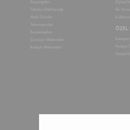
Süpürgeler
Dijital
Tüketici Elektroniği
Ek Güve
Akıllı Ürünler
Kullanıc
Televizyonlar
ÖZEL
Buzdolapları
Kampan
Çamaşır Makineleri
Hediye Ö
Bulaşık Makineleri
Vestel B