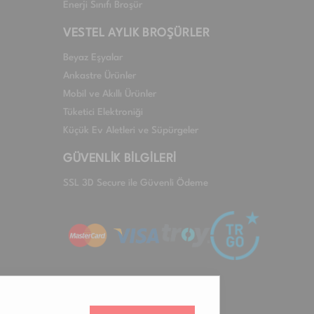
Enerji Sınıfı Broşür
VESTEL AYLIK BROŞÜRLER
Beyaz Eşyalar
Ankastre Ürünler
Mobil ve Akıllı Ürünler
Tüketici Elektroniği
Küçük Ev Aletleri ve Süpürgeler
GÜVENLİK BİLGİLERİ
SSL 3D Secure ile Güvenli Ödeme