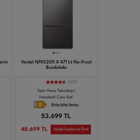
erin
Vestel NFK52011 X 471 Lt No-Frost
Buzdolabı
(367)
Taze Hava Teknolojisi
Hareketli Cam Raf
Ürün bilgi formu
53.699
TL
48.699
TL
Vestel Üyelerine Özel