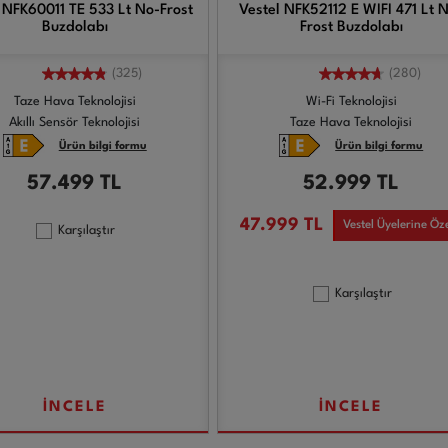
 NFK60011 TE 533 Lt No-Frost
Vestel NFK52112 E WIFI 471 Lt 
Buzdolabı
Frost Buzdolabı
(325)
(280)
Taze Hava Teknolojisi
Wi-Fi Teknolojisi
Akıllı Sensör Teknolojisi
Taze Hava Teknolojisi
Ürün bilgi formu
Ürün bilgi formu
57.499
TL
52.999
TL
47.999
TL
Vestel Üyelerine Öz
Karşılaştır
Karşılaştır
İNCELE
İNCELE