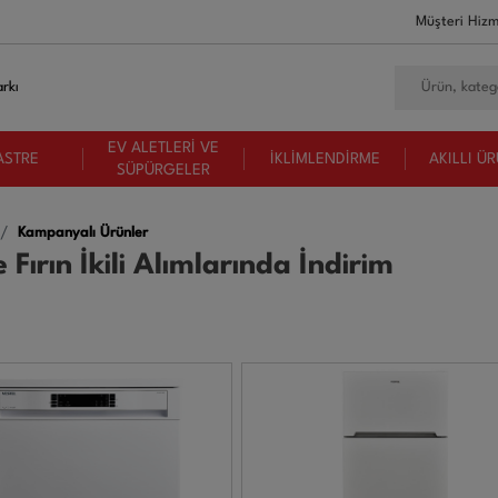
Müşteri Hizm
rkı
EV ALETLERİ VE
ASTRE
İKLİMLENDİRME
AKILLI Ü
SÜPÜRGELER
Kampanyalı Ürünler
Fırın İkili Alımlarında İndirim