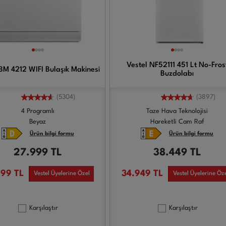
Vestel NF52111 451 Lt No-Fros
BM 4212 WIFI Bulaşık Makinesi
Buzdolabı
(5304)
(3897)
4 Programlı
Taze Hava Teknolojisi
Beyaz
Hareketli Cam Raf
Ürün bilgi formu
Ürün bilgi formu
27.999
TL
38.449
TL
999
TL
34.949
TL
Vestel Üyelerine Özel
Vestel Üyelerine Öz
Karşılaştır
Karşılaştır