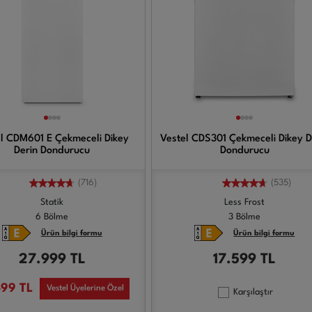
l CDM601 E Çekmeceli Dikey
Vestel CDS301 Çekmeceli Dikey D
Derin Dondurucu
Dondurucu
(716)
(535)
Statik
Less Frost
6 Bölme
3 Bölme
Ürün bilgi formu
Ürün bilgi formu
27.999
TL
17.599
TL
499
TL
Vestel Üyelerine Özel
Karşılaştır