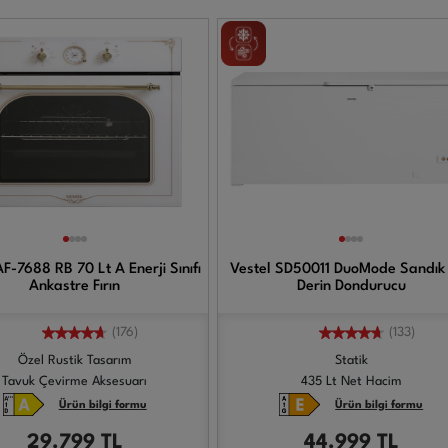
AF-7688 RB 70 Lt A Enerji Sınıfı
Vestel SD50011 DuoMode Sandık 
Ankastre Fırın
Derin Dondurucu
(176)
(133)
Özel Rustik Tasarım
Statik
Tavuk Çevirme Aksesuarı
435 Lt Net Hacim
Ürün bilgi formu
Ürün bilgi formu
29.799
TL
44.999
TL