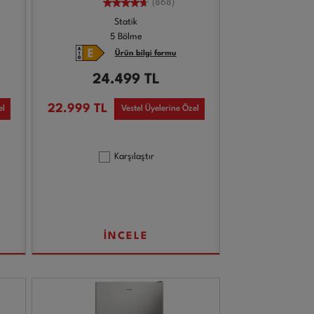
(868)
Statik
5 Bölme
Ürün bilgi formu
24.499
TL
22.999
TL
el
Vestel Üyelerine Özel
Karşılaştır
İNCELE