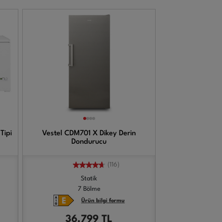
Tipi
Vestel CDM701 X Dikey Derin
Dondurucu
(116)
Statik
7 Bölme
Ürün bilgi formu
36.799
TL