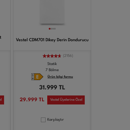
t
Vestel CDM701 Dikey Derin Dondurucu
(2156)
Statik
7 Bölme
Ürün bilgi formu
31.999
TL
29.999
TL
el
Vestel Üyelerine Özel
Karşılaştır