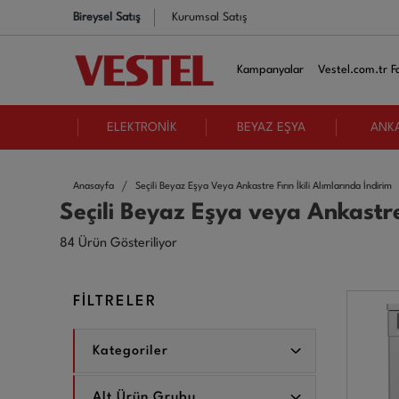
Bireysel Satış
Kurumsal Satış
Kampanyalar
Vestel.com.tr Fa
ELEKTRONİK
BEYAZ EŞYA
ANK
Anasayfa
Seçili Beyaz Eşya Veya Ankastre Fırın İkili Alımlarında İndirim
Seçili Beyaz Eşya veya Ankastre 
84 Ürün Gösteriliyor
FİLTRELER
Kategoriler
Alt Ürün Grubu