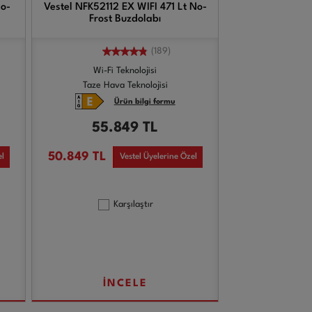
No-
Vestel NFK52112 EX WIFI 471 Lt No-
Frost Buzdolabı
(189)
Wi-Fi Teknolojisi
Taze Hava Teknolojisi
Ürün bilgi formu
55.849
TL
50.849
TL
el
Vestel Üyelerine Özel
Karşılaştır
İNCELE