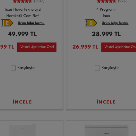
(1837)
(970)
Taze Hava Teknolojisi
4 Programlı
Hareketli Cam Raf
Inox
Ürün bilgi formu
Ürün bilgi formu
49.999
TL
28.999
TL
999
TL
26.999
TL
Vestel Üyelerine Özel
Vestel Üyelerine Öz
Karşılaştır
Karşılaştır
İNCELE
İNCELE