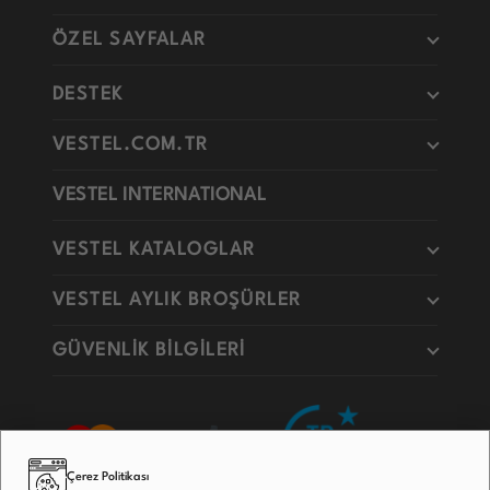
ÖZEL SAYFALAR
DESTEK
VESTEL.COM.TR
VESTEL INTERNATIONAL
VESTEL KATALOGLAR
VESTEL AYLIK BROŞÜRLER
GÜVENLİK BİLGİLERİ
Çerez Politikası