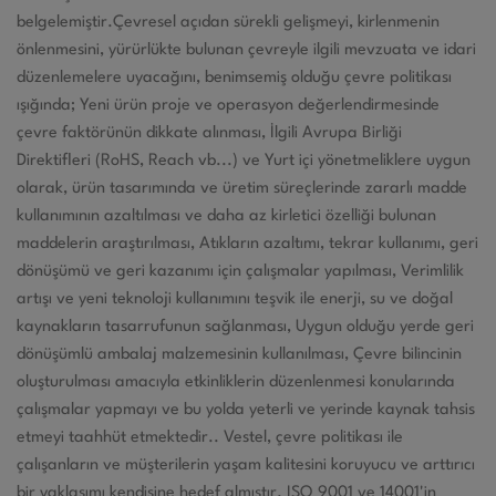
belgelemiştir.Çevresel açıdan sürekli gelişmeyi, kirlenmenin
önlenmesini, yürürlükte bulunan çevreyle ilgili mevzuata ve idari
düzenlemelere uyacağını, benimsemiş olduğu çevre politikası
ışığında; Yeni ürün proje ve operasyon değerlendirmesinde
çevre faktörünün dikkate alınması, İlgili Avrupa Birliği
Direktifleri (RoHS, Reach vb...) ve Yurt içi yönetmeliklere uygun
olarak, ürün tasarımında ve üretim süreçlerinde zararlı madde
kullanımının azaltılması ve daha az kirletici özelliği bulunan
maddelerin araştırılması, Atıkların azaltımı, tekrar kullanımı, geri
dönüşümü ve geri kazanımı için çalışmalar yapılması, Verimlilik
artışı ve yeni teknoloji kullanımını teşvik ile enerji, su ve doğal
kaynakların tasarrufunun sağlanması, Uygun olduğu yerde geri
dönüşümlü ambalaj malzemesinin kullanılması, Çevre bilincinin
oluşturulması amacıyla etkinliklerin düzenlenmesi konularında
çalışmalar yapmayı ve bu yolda yeterli ve yerinde kaynak tahsis
etmeyi taahhüt etmektedir.. Vestel, çevre politikası ile
çalışanların ve müşterilerin yaşam kalitesini koruyucu ve arttırıcı
bir yaklaşımı kendisine hedef almıştır. ISO 9001 ve 14001'in