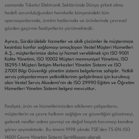
zamanda Tüketici Elektronik Sektöründe Dünya şirketi olma
hedefi sorumluluğundan hareketle bünyesindeki tüm
operasyonlarında, üretim hatlarında ve ürünlerinde çevresel
gözden geçirme faaliyetlerini yürütmektedir.
Ayrıca, Sürdürülebilir hizmetler ve akıllı çözümler ile müşterimize
kesintisiz konfor sağlamayı amaçlayan Vestel Müşteri Hizmetleri
A.Ş., müşterilerimize daha iyi hizmet verebilmek için ISO 9001
Kalite Yönetimi, ISO 10002 Müşteri memnuniyet Yönetimi, ISO
18295-1 Müşteri İletişim Merkezleri Yönetim Sistemi ve ISO
27001 Bilgi Güvenliği yönetim sistemi belgelerine sahiptir. Yetkili
servis çalışanlarımızın yetkinliklerinin geliştirilmesi için kurulmuş
olan Vestel Servis Akademi’nin de ISO 29990 Eğitim ve Öğretim
Hizmetleri Yönetim Sistemi belgesi mevcuttur.
Faaliyet, ürün ve hizmetlerimizden etkilenen çalışanların,
müşterilerin ve çevre halkının sağlığını ve güvenliğini gözetmeyi,
gelecek nesiller adına çevreyi ve doğal hayatı korumayı kendine
görev saymaktadır. Bu önemi 1998 yılında TSE’den TS-EN-ISO
14001 Çevre Yönetim Sistemi Sertifikasını alarak