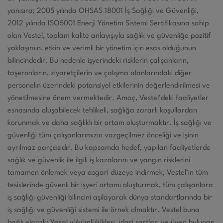
yanısıra; 2005 yılında OHSAS 18001 İş Sağlığı ve Güvenliği,
2012 yılında ISO5001 Enerji Yönetim Sistemi Sertifikasına sahip
olan Vestel, toplam kalite anlayışıyla sağlık ve güvenliğe pozitif
yaklaşımın, etkin ve verimli bir yönetim için esas olduğunun
bilincindedir. Bu nedenle işyerindeki risklerin çalışanların,
taşeronların, ziyaretçilerin ve çalışma alanlarındaki diğer
personelin üzerindeki potansiyel etkilerinin değerlendirilmesi ve
yönetilmesine önem vermektedir. Amaç, Vestel’deki faaliyetler
esnasında oluşabilecek tehlikeli, sağlığa zararlı koşullardan
korunmak ve daha sağlıklı bir ortam oluşturmaktır. İş sağlığı ve
güvenliği tüm çalışanlarımızın vazgeçilmez önceliği ve işinin
ayrılmaz parçasıdır. Bu kapsamda hedef, yapılan faaliyetlerde
sağlık ve güvenlik ile ilgili iş kazalarını ve yangın risklerini
tamamen önlemek veya asgari düzeye indirmek, Vestel’in tüm
tesislerinde güvenli bir işyeri ortamı oluşturmak, tüm çalışanlara
iş sağlığı güvenliği bilincini aşılayarak dünya standartlarında bir
iş sağlığı ve güvenliği sistemi ile örnek olmaktır. Vestel buna
bağlı olarak; Yasal yükümlülükleri, idari şartları ve üyesi bulunan